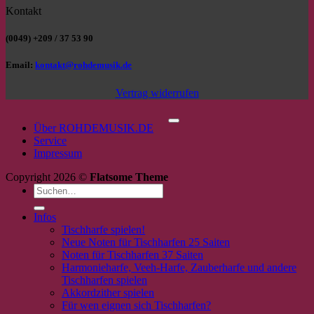
Kontakt
(0049) +209 / 37 53 90
Email:
kontakt@rohdemusik.de
Vertrag widerrufen
P
Über ROHDEMUSIK.DE
Service
Impressum
Copyright 2026 ©
Flatsome Theme
Suchen
nach:
Infos
Tischharfe spielen!
Neue Noten für Tischharfen 25 Saiten
Noten für Tischharfen 37 Saiten
Harmonieharfe, Veeh-Harfe, Zauberharfe und andere
Tischharfen spielen
Akkordzither spielen
Für wen eignen sich Tischharfen?