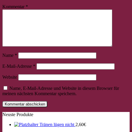
Kommentar
*
Name
*
E-Mail-Adresse
*
Website
Name, E-Mail-Adresse und Website in diesem Browser für
meinen nächsten Kommentar speichern.
×
Chat Support
Neuste Produkte
18 Saiten
21 Saiten
25 Saiten
37 Saiten
Akkordzither
Tränen lügen nicht
2,60
€