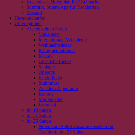
Kostenloses Notenblatt für Tischharfen
Stimmfix, Stimm-App für Tischharfen
Versand
Harmonieharfen
Unterlegnoten
Alle einzelnen Noten
Volkslieder
Internationale Volkslieder
Weihnachtslieder
Klangmeditationen
Klassik
Geistliche Lieder
Schlager
Operette
Kinderlieder
Stubnmusi
Aus dem Alpenraum
Kanons
Marienlieder
Karneval
für 18 Saiten
für 21 Saiten
für 25 Saiten
Noten zum Selbst-Zusammenstellen für
Tischharfe mit 25 Saiten