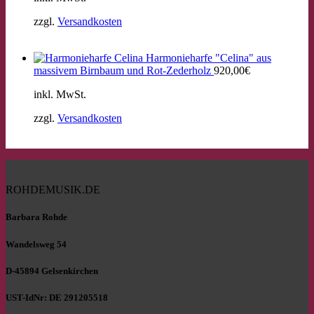
zzgl.
Versandkosten
Harmonieharfe "Celina" aus
massivem Birnbaum und Rot-Zederholz
920,00
€
inkl. MwSt.
zzgl.
Versandkosten
ROHDEMUSIK.DE
Barbara Rohde
Wandelsweg 54
D-45894 Gelsenkirchen
UST-IdNr: DE 291205518