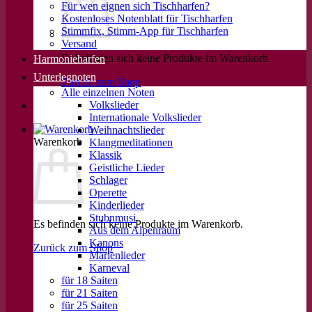
Für wen eignen sich Tischharfen?
Kostenloses Notenblatt für Tischharfen
Stimmfix, Stimm-App für Tischharfen
Versand
Es befinden sich keine Produkte im Warenkorb.
Harmonieharfen
Unterlegnoten
Zurück zum Shop
Alle einzelnen Noten
Volkslieder
Internationale Volkslieder
Weihnachtslieder
Warenkorb
Klangmeditationen
Klassik
Geistliche Lieder
Schlager
Operette
Kinderlieder
Stubnmusi
Es befinden sich keine Produkte im Warenkorb.
Aus dem Alpenraum
Kanons
Zurück zum Shop
Marienlieder
Karneval
für 18 Saiten
für 21 Saiten
für 25 Saiten