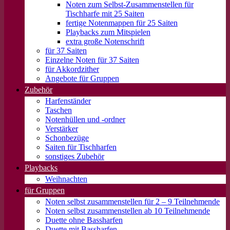
Noten zum Selbst-Zusammenstellen für
Tischharfe mit 25 Saiten
fertige Notenmappen für 25 Saiten
Playbacks zum Mitspielen
extra große Notenschrift
für 37 Saiten
Einzelne Noten für 37 Saiten
für Akkordzither
Angebote für Gruppen
Zubehör
Harfenständer
Taschen
Notenhüllen und -ordner
Verstärker
Schonbezüge
Saiten für Tischharfen
sonstiges Zubehör
Playbacks
Weihnachten
für Gruppen
Noten selbst zusammenstellen für 2 – 9 Teilnehmende
Noten selbst zusammenstellen ab 10 Teilnehmende
Duette ohne Bassharfen
Duette mit Bassharfen