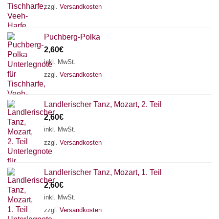
zzgl.
Versandkosten
Puchberg-Polka
2,60
€
inkl. MwSt.
zzgl.
Versandkosten
Landlerischer Tanz, Mozart, 2. Teil
2,60
€
inkl. MwSt.
zzgl.
Versandkosten
Landlerischer Tanz, Mozart, 1. Teil
Chat Support
2,60
€
inkl. MwSt.
zzgl.
Versandkosten