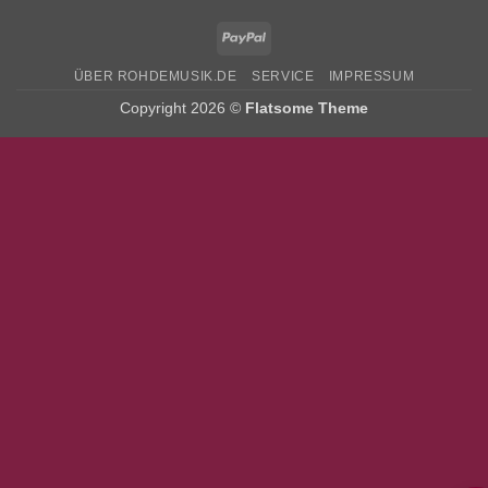
PayPal
ÜBER ROHDEMUSIK.DE
SERVICE
IMPRESSUM
Copyright 2026 ©
Flatsome Theme
Bitte stimmen Sie vorher der
Datenschutzerklärung
zu.