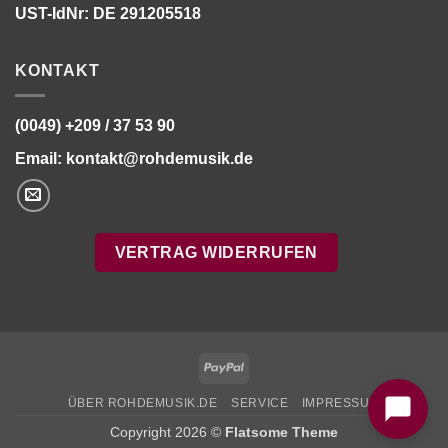
UST-IdNr: DE 291205518
KONTAKT
(0049) +209 / 37 53 90
Email:
kontakt@rohdemusik.de
VERTRAG WIDERRUFEN
Bitte stimmen Sie vorher der
Datenschutzerklärung
zu.
PayPal
ÜBER ROHDEMUSIK.DE
SERVICE
IMPRESSUM
Copyright 2026 ©
Flatsome Theme