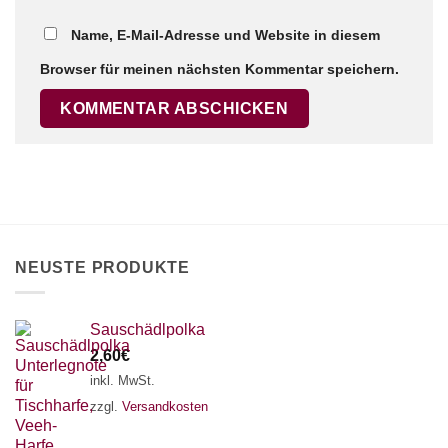
Name, E-Mail-Adresse und Website in diesem
×
Chat Support
Browser für meinen nächsten Kommentar speichern.
18 SAITEN
21 SAITEN
25 SAITEN
37 SAITEN
AKKORDZITHER
NEUSTE PRODUKTE
Sauschädlpolka
2,60
€
inkl. MwSt.
zzgl.
Versandkosten