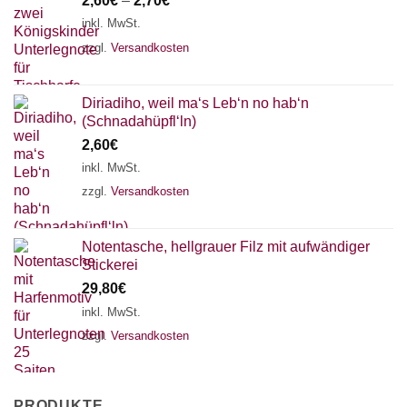
2,60
€
–
2,70
€
inkl. MwSt.
zzgl.
Versandkosten
Diriadiho, weil ma‘s Leb‘n no hab‘n
(Schnadahüpfl‘ln)
2,60
€
inkl. MwSt.
zzgl.
Versandkosten
Notentasche, hellgrauer Filz mit aufwändiger
Stickerei
29,80
€
inkl. MwSt.
zzgl.
Versandkosten
PRODUKTE