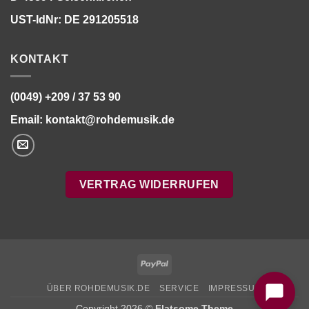
UST-IdNr: DE 291205518
KONTAKT
(0049) +209 / 37 53 90
Email:
kontakt@rohdemusik.de
VERTRAG WIDERRUFEN
Bitte stimmen Sie vorher der
Datenschutzerklärung
zu.
PayPal
ÜBER ROHDEMUSIK.DE
SERVICE
IMPRESSUM
Copyright 2026 ©
Flatsome Theme