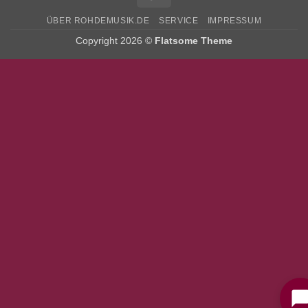
ÜBER ROHDEMUSIK.DE
SERVICE
IMPRESSUM
Copyright 2026 ©
Flatsome Theme
Bitte stimmen Sie vorher der
Datenschutzerklärung
zu.