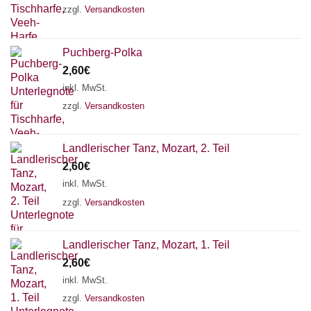
zzgl.
Versandkosten
Puchberg-Polka
2,60
€
inkl. MwSt.
zzgl.
Versandkosten
Landlerischer Tanz, Mozart, 2. Teil
2,60
€
inkl. MwSt.
zzgl.
Versandkosten
Landlerischer Tanz, Mozart, 1. Teil
Chat Support
2,60
€
inkl. MwSt.
zzgl.
Versandkosten
18 SAITEN
21 SAITEN
25 SAITEN
37 SAITEN