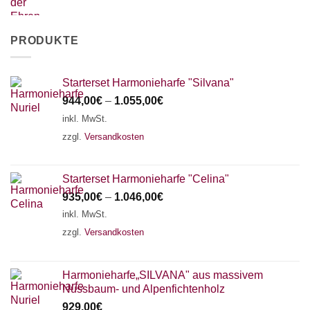
PRODUKTE
Starterset Harmonieharfe "Silvana"
944,00
€
–
1.055,00
€
inkl. MwSt.
zzgl.
Versandkosten
Starterset Harmonieharfe "Celina"
935,00
€
–
1.046,00
€
inkl. MwSt.
zzgl.
Versandkosten
Harmonieharfe„SILVANA" aus massivem
Nussbaum- und Alpenfichtenholz
929,00
€