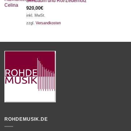
Birnbaum und Rot-Zederholz
920,00
€
inkl. MwSt.
zzgl.
Versandkosten
ROHDEMUSIK.DE