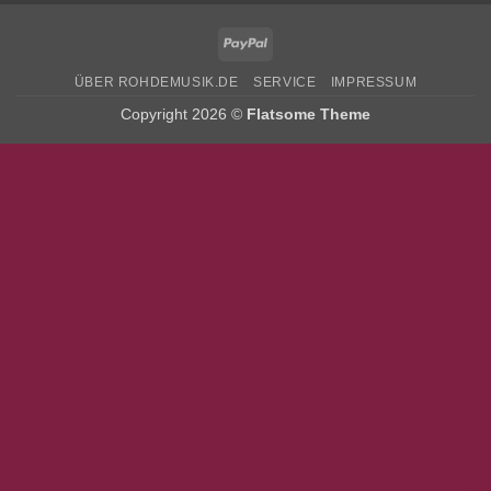
PayPal
ÜBER ROHDEMUSIK.DE
SERVICE
IMPRESSUM
Copyright 2026 ©
Flatsome Theme
Bitte stimmen Sie vorher der
Datenschutzerklärung
zu.