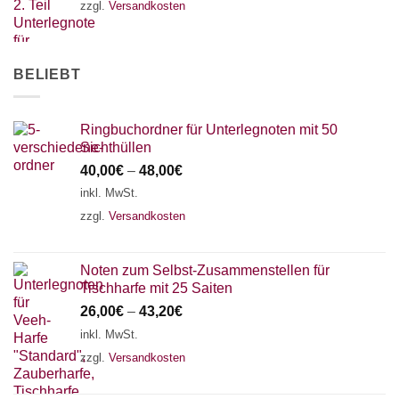
zzgl.
Versandkosten
18 SAITEN
21 SAITEN
25 SAITEN
37 SAITEN
AKKORDZITHER
BELIEBT
Ringbuchordner für Unterlegnoten mit 50
Sichthüllen
40,00
€
–
48,00
€
inkl. MwSt.
zzgl.
Versandkosten
Noten zum Selbst-Zusammenstellen für
Tischharfe mit 25 Saiten
26,00
€
–
43,20
€
inkl. MwSt.
zzgl.
Versandkosten