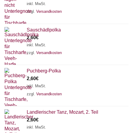
inkl. MwSt.
zzgl.
Versandkosten
Sauschädlpolka
2,60
€
inkl. MwSt.
zzgl.
Versandkosten
Puchberg-Polka
2,60
€
inkl. MwSt.
zzgl.
Versandkosten
Chat Support
Landlerischer Tanz, Mozart, 2. Teil
2,60
€
inkl. MwSt.