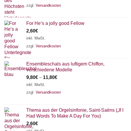
zzgl.
Versandkosten
For He‘s a jolly good Fellow
2,60
€
inkl. MwSt.
zzgl.
Versandkosten
Ensembleschals aus luftigem Chiffon,
verschiedene Modelle
9,80
€
–
11,80
€
inkl. MwSt.
zzgl.
Versandkosten
Thema aus der Orgelsinfonie, Saint-Saëns („If I
Had Words To Make A Day For You)
2,60
€