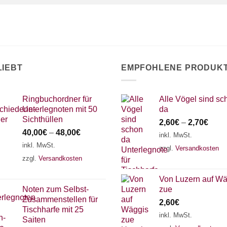
LIEBT
EMPFOHLENE PRODUK
Ringbuchordner für
Alle Vögel sind sc
Unterlegnoten mit 50
da
Sichthüllen
2,60
€
–
2,70
€
40,00
€
–
48,00
€
inkl. MwSt.
inkl. MwSt.
zzgl.
Versandkosten
zzgl.
Versandkosten
Von Luzern auf Wä
Noten zum Selbst-
zue
Zusammenstellen für
2,60
€
Tischharfe mit 25
inkl. MwSt.
Saiten