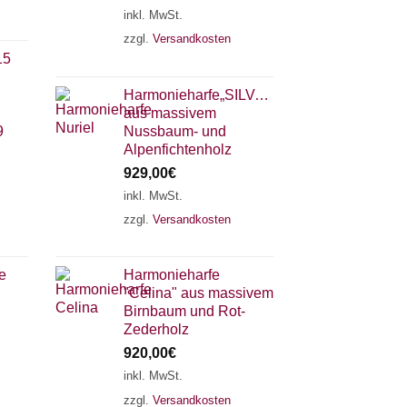
inkl. MwSt.
zzgl.
Versandkosten
15
Harmonieharfe„SILVANA"
aus massivem
9
Nussbaum- und
Alpenfichtenholz
929,00
€
inkl. MwSt.
zzgl.
Versandkosten
×
Chat Support
e
Harmonieharfe
"Celina" aus massivem
18 SAITEN
21 SAITEN
25 SAITEN
37 SAITEN
Birnbaum und Rot-
Zederholz
920,00
€
AKKORDZITHER
inkl. MwSt.
zzgl.
Versandkosten