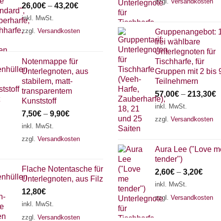
zzgl.
Versandkosten
26,00
€
–
43,20
€
inkl. MwSt.
zzgl.
Versandkosten
Gruppenangebot: 
frei wählbare
Unterlegnoten für
Notenmappe für
Tischharfe, für
Unterlegnoten, aus
Gruppen mit 2 bis 
stabilem, matt-
Teilnehmern
transparentem
57,00
€
–
213,30
€
Kunststoff
inkl. MwSt.
7,50
€
–
9,90
€
zzgl.
Versandkosten
inkl. MwSt.
zzgl.
Versandkosten
Aura Lee ("Love m
tender")
Flache Notentasche für
2,60
€
–
3,20
€
Unterlegnoten, aus Filz
inkl. MwSt.
12,80
€
zzgl.
Versandkosten
inkl. MwSt.
zzgl.
Versandkosten