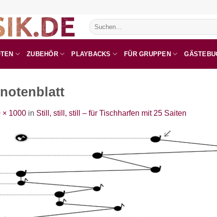
Suchen
nach:
OTEN
ZUBEHÖR
PLAYBACKS
FÜR GRUPPEN
GÄSTEBU
egnotenblatt
 × 1000
in
Still, still, still – für Tischharfen mit 25 Saiten