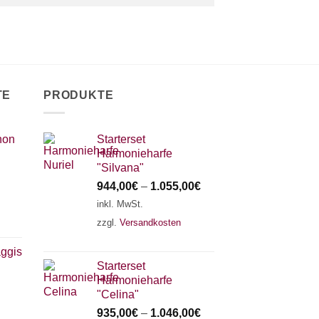
TE
PRODUKTE
hon
Starterset
Harmonieharfe
"Silvana"
944,00
€
–
1.055,00
€
inkl. MwSt.
zzgl.
Versandkosten
ggis
Starterset
Harmonieharfe
"Celina"
935,00
€
–
1.046,00
€