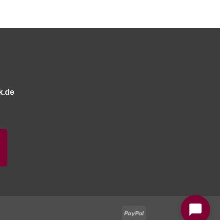
k.de
Bitte stimmen Sie vorher der
Datenschutzerklärung
zu.
PayPal