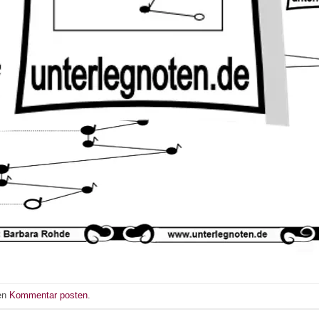
nen
Kommentar posten
.