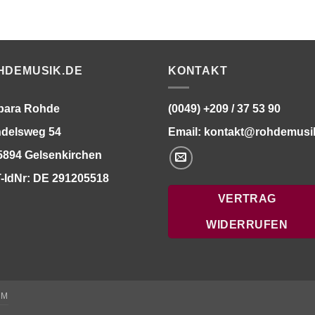
HDEMUSIK.DE
KONTAKT
bara Rohde
(0049) +209 / 37 53 90
delsweg 54
Email:
kontakt@rohdemusi
5894 Gelsenkirchen
-IdNr: DE 291205518
VERTRAG
WIDERRUFEN
UM