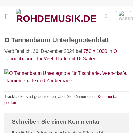
Zum
Inhalt
springen
O Tannenbaum Unterlegnotenblatt
Veröffentlicht
30. Dezember 2024
bei
750 × 1000
in
O
Tannenbaum – für Veeh-Harfe mit 18 Saiten
Trackbacks sind geschlossen, aber Sie können einen
Kommentar
posten
.
Schreiben Sie einen Kommentar
Ihre E-Mail-Adresse wird nicht veröffentlicht.