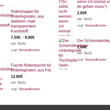
wenn ich einmal v
dir gehen muss")
Notenmappe für
2,60
€
Unterlegnoten, aus
inkl. MwSt.
stabilem, matt-
zzgl.
Versandkosten
transparentem
Kunststoff
7,50
€
–
9,90
€
Der Schornsteinfe
inkl. MwSt.
2,60
€
zzgl.
Versandkosten
inkl. MwSt.
zzgl.
Versandkosten
Flache Notentasche für
Unterlegnoten, aus Filz
12,80
€
inkl. MwSt.
zzgl.
Versandkosten