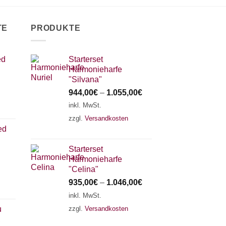
TE
PRODUKTE
ed
Starterset
Harmonieharfe
"Silvana"
944,00
€
–
1.055,00
€
inkl. MwSt.
zzgl.
Versandkosten
ed
Starterset
Harmonieharfe
"Celina"
935,00
€
–
1.046,00
€
inkl. MwSt.
zzgl.
Versandkosten
u
,