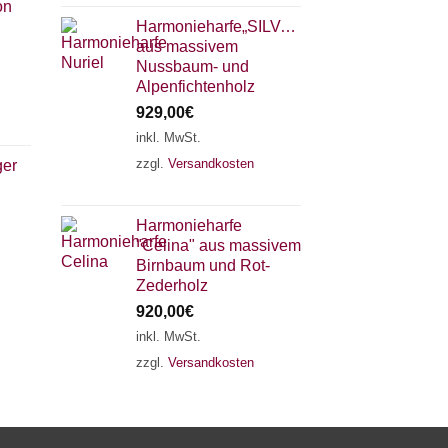
on
Harmonieharfe„SILVANA"
aus massivem
Nussbaum- und
Alpenfichtenholz
929,00
€
inkl. MwSt.
zzgl.
Versandkosten
ger
×
Chat Support
Harmonieharfe
"Celina" aus massivem
18 SAITEN
21 SAITEN
25 SAITEN
37 SAITEN
Birnbaum und Rot-
Zederholz
920,00
€
AKKORDZITHER
inkl. MwSt.
zzgl.
Versandkosten