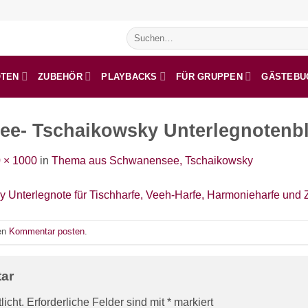
Suchen
nach:
OTEN
ZUBEHÖR
PLAYBACKS
FÜR GRUPPEN
GÄSTEBU
e- Tschaikowsky Unterlegnotenbl
 × 1000
in
Thema aus Schwanensee, Tschaikowsky
nen
Kommentar posten
.
tar
licht.
Erforderliche Felder sind mit
*
markiert