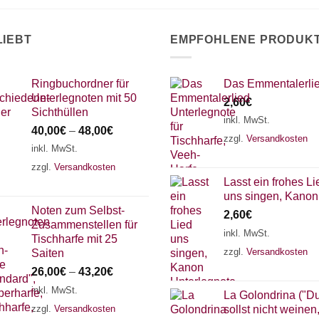
LIEBT
EMPFOHLENE PRODUK
Ringbuchordner für
Das Emmentalerli
Unterlegnoten mit 50
2,60
€
Sichthüllen
inkl. MwSt.
40,00
€
–
48,00
€
zzgl.
Versandkosten
inkl. MwSt.
zzgl.
Versandkosten
Lasst ein frohes Li
uns singen, Kanon
Noten zum Selbst-
2,60
€
Zusammenstellen für
inkl. MwSt.
Tischharfe mit 25
zzgl.
Versandkosten
Saiten
26,00
€
–
43,20
€
inkl. MwSt.
La Golondrina ("D
zzgl.
Versandkosten
sollst nicht weinen