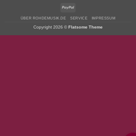
PayPal
ÜBER ROHDEMUSIK.DE
SERVICE
IMPRESSUM
Copyright 2026 ©
Flatsome Theme
Bitte stimmen Sie vorher der
Datenschutzerklärung
zu.