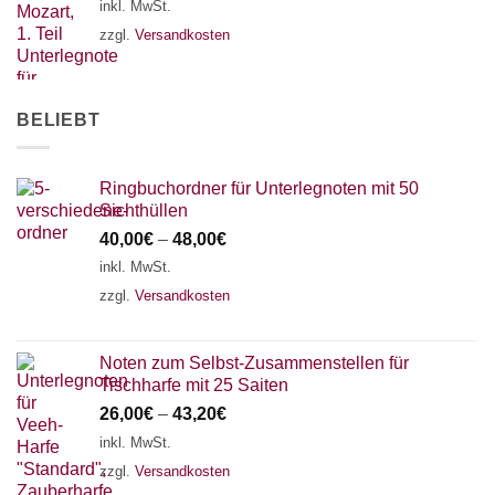
18 SAITEN
21 SAITEN
25 SAITEN
37 SAITEN
inkl. MwSt.
zzgl.
Versandkosten
AKKORDZITHER
BELIEBT
Ringbuchordner für Unterlegnoten mit 50
Sichthüllen
40,00
€
–
48,00
€
inkl. MwSt.
zzgl.
Versandkosten
Noten zum Selbst-Zusammenstellen für
Tischharfe mit 25 Saiten
26,00
€
–
43,20
€
inkl. MwSt.
zzgl.
Versandkosten