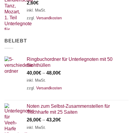
2,60
€
18 SAITEN
21 SAITEN
25 SAITEN
37 SAITEN
inkl. MwSt.
zzgl.
Versandkosten
AKKORDZITHER
BELIEBT
Ringbuchordner für Unterlegnoten mit 50
Sichthüllen
40,00
€
–
48,00
€
inkl. MwSt.
zzgl.
Versandkosten
Noten zum Selbst-Zusammenstellen für
Tischharfe mit 25 Saiten
26,00
€
–
43,20
€
inkl. MwSt.