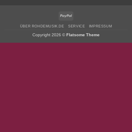
PayPal
ÜBER ROHDEMUSIK.DE
SERVICE
IMPRESSUM
Copyright 2026 ©
Flatsome Theme
Bitte stimmen Sie vorher der
Datenschutzerklärung
zu.