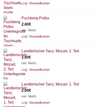
zzgl.
Versandkosten
Puchberg-Polka
2,60
€
inkl. MwSt.
zzgl.
Versandkosten
Landlerischer Tanz, Mozart, 2. Teil
2,60
€
inkl. MwSt.
zzgl.
Versandkosten
Landlerischer Tanz, Mozart, 1. Teil
Chat Support
2,60
€
inkl. MwSt.
zzgl.
Versandkosten
18 SAITEN
21 SAITEN
25 SAITEN
37 SAITEN