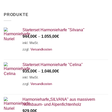
PRODUKTE
Starterset Harmonieharfe "Silvana"
944,00
€
–
1.055,00
€
inkl. MwSt.
zzgl.
Versandkosten
Starterset Harmonieharfe "Celina"
935,00
€
–
1.046,00
€
inkl. MwSt.
zzgl.
Versandkosten
Harmonieharfe„SILVANA" aus massivem
Nussbaum- und Alpenfichtenholz
929,00
€