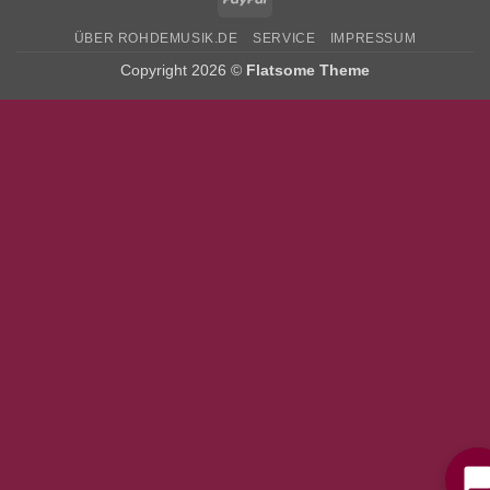
ÜBER ROHDEMUSIK.DE
SERVICE
IMPRESSUM
Copyright 2026 ©
Flatsome Theme
Bitte stimmen Sie vorher der
Datenschutzerklärung
zu.