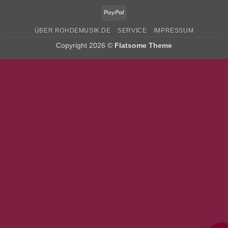
PayPal
ÜBER ROHDEMUSIK.DE
SERVICE
IMPRESSUM
Copyright 2026 ©
Flatsome Theme
Bitte stimmen Sie vorher der
Datenschutzerklärung
zu.