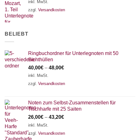
18 SAITEN
21 SAITEN
25 SAITEN
37 SAITEN
inkl. MwSt.
zzgl.
Versandkosten
AKKORDZITHER
BELIEBT
Ringbuchordner für Unterlegnoten mit 50
Sichthüllen
40,00
€
–
48,00
€
inkl. MwSt.
zzgl.
Versandkosten
Noten zum Selbst-Zusammenstellen für
Tischharfe mit 25 Saiten
26,00
€
–
43,20
€
inkl. MwSt.
zzgl.
Versandkosten