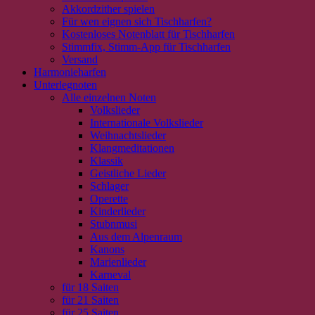
Akkordzither spielen
Für wen eignen sich Tischharfen?
Kostenloses Notenblatt für Tischharfen
Stimmfix, Stimm-App für Tischharfen
Versand
Harmonieharfen
Unterlegnoten
Alle einzelnen Noten
Volkslieder
Internationale Volkslieder
Weihnachtslieder
Klangmeditationen
Klassik
Geistliche Lieder
Schlager
Operette
Kinderlieder
Stubnmusi
Aus dem Alpenraum
Kanons
Marienlieder
Karneval
für 18 Saiten
für 21 Saiten
für 25 Saiten