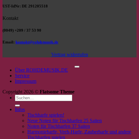
UST-IdNr: DE 291205518
Kontakt
(0049) +209 / 37 53 90
Email:
kontakt@rohdemusik.de
Vertrag widerrufen
P
Über ROHDEMUSIK.DE
Service
Impressum
Copyright 2026 ©
Flatsome Theme
Suchen
nach:
Infos
Tischharfe spielen!
Neue Noten für Tischharfen 25 Saiten
Noten für Tischharfen 37 Saiten
Harmonieharfe, Veeh-Harfe, Zauberharfe und andere
Tischharfen spielen