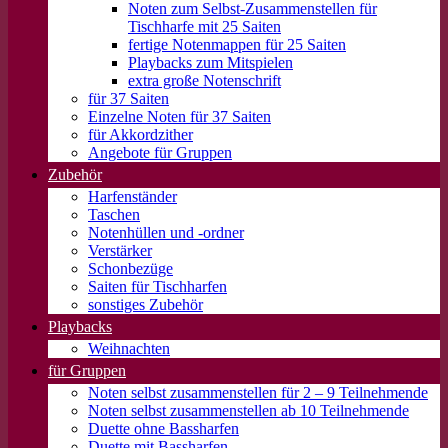
Noten zum Selbst-Zusammenstellen für
Tischharfe mit 25 Saiten
fertige Notenmappen für 25 Saiten
Playbacks zum Mitspielen
extra große Notenschrift
für 37 Saiten
Einzelne Noten für 37 Saiten
für Akkordzither
Angebote für Gruppen
Zubehör
Harfenständer
Taschen
Notenhüllen und -ordner
Verstärker
Schonbezüge
Saiten für Tischharfen
sonstiges Zubehör
Playbacks
Weihnachten
für Gruppen
Noten selbst zusammenstellen für 2 – 9 Teilnehmende
Noten selbst zusammenstellen ab 10 Teilnehmende
Duette ohne Bassharfen
Duette mit Bassharfen