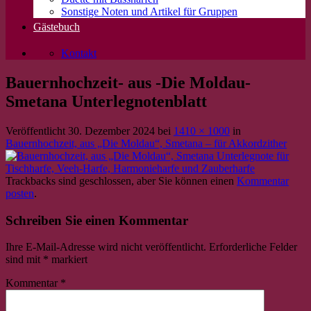
Sonstige Noten und Artikel für Gruppen
Gästebuch
Kontakt
Bauernhochzeit- aus -Die Moldau-
Smetana Unterlegnotenblatt
Veröffentlicht
30. Dezember 2024
bei
1410 × 1000
in
Bauernhochzeit, aus „Die Moldau“, Smetana – für Akkordzither
Trackbacks sind geschlossen, aber Sie können einen
Kommentar
posten
.
Schreiben Sie einen Kommentar
Ihre E-Mail-Adresse wird nicht veröffentlicht.
Erforderliche Felder
sind mit
*
markiert
Kommentar
*