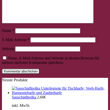
Name
*
E-Mail-Adresse
*
Website
Name, E-Mail-Adresse und Website in diesem Browser für
meinen nächsten Kommentar speichern.
Neuste Produkte
×
Chat Support
Sauschädlpolka
2,60
€
18 Saiten
21 Saiten
25 Saiten
37 Saiten
Akkordzither
inkl. MwSt.