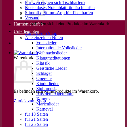
Für wen eignen sich Tischharfen?
Kostenloses Notenblatt für Tischharfen
Stimmfix, Stimm-App für Tischharfen
Versand
Es befinden sich keine Produkte im Warenkorb.
Harmonieharfen
Unterlegnoten
Zurück zum Shop
Alle einzelnen Noten
Volkslieder
Internationale Volkslieder
Weihnachtslieder
Warenkorb
Klangmeditationen
Klassik
Geistliche Lieder
Schlager
Operette
Kinderlieder
Stubnmusi
Es befinden sich keine Produkte im Warenkorb.
Aus dem Alpenraum
Kanons
Zurück zum Shop
Marienlieder
Karneval
für 18 Saiten
für 21 Saiten
für 25 Saiten