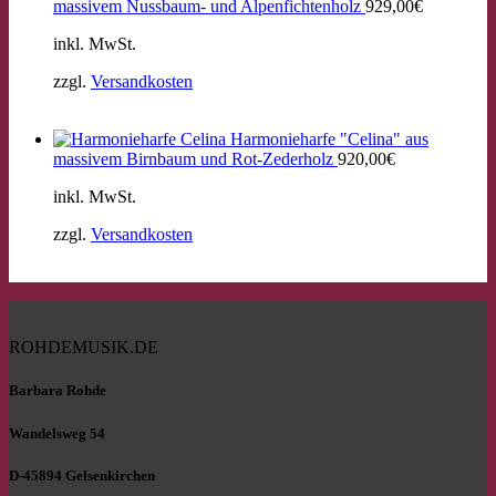
massivem Nussbaum- und Alpenfichtenholz
929,00
€
inkl. MwSt.
zzgl.
Versandkosten
Harmonieharfe "Celina" aus
massivem Birnbaum und Rot-Zederholz
920,00
€
inkl. MwSt.
zzgl.
Versandkosten
ROHDEMUSIK.DE
Barbara Rohde
Wandelsweg 54
D-45894 Gelsenkirchen