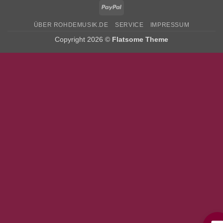
PayPal
ÜBER ROHDEMUSIK.DE
SERVICE
IMPRESSUM
Copyright 2026 ©
Flatsome Theme
Bitte stimmen Sie vorher der
Datenschutzerklärung
zu.