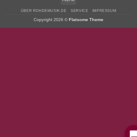
ÜBER ROHDEMUSIK.DE
SERVICE
IMPRESSUM
Copyright 2026 ©
Flatsome Theme
Bitte stimmen Sie vorher der
Datenschutzerklärung
zu.