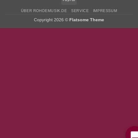
ÜBER ROHDEMUSIK.DE
SERVICE
IMPRESSUM
Copyright 2026 ©
Flatsome Theme
Bitte stimmen Sie vorher der
Datenschutzerklärung
zu.