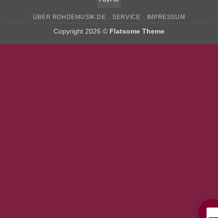
ÜBER ROHDEMUSIK.DE
SERVICE
IMPRESSUM
Copyright 2026 ©
Flatsome Theme
Bitte stimmen Sie vorher der
Datenschutzerklärung
zu.