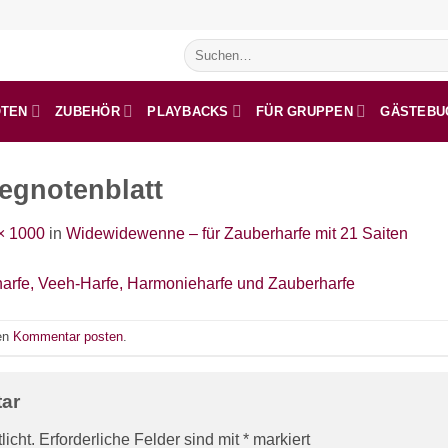
Suchen
nach:
OTEN
ZUBEHÖR
PLAYBACKS
FÜR GRUPPEN
GÄSTEBU
egnotenblatt
× 1000
in
Widewidewenne – für Zauberharfe mit 21 Saiten
nen
Kommentar posten
.
tar
licht.
Erforderliche Felder sind mit
*
markiert