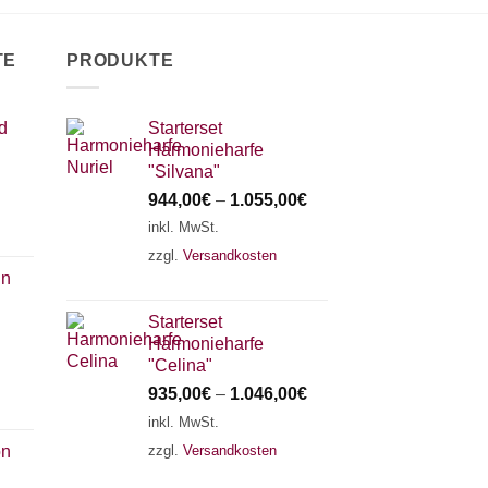
TE
PRODUKTE
d
Starterset
Harmonieharfe
"Silvana"
944,00
€
–
1.055,00
€
inkl. MwSt.
zzgl.
Versandkosten
in
n
Starterset
Harmonieharfe
"Celina"
935,00
€
–
1.046,00
€
inkl. MwSt.
zzgl.
Versandkosten
on