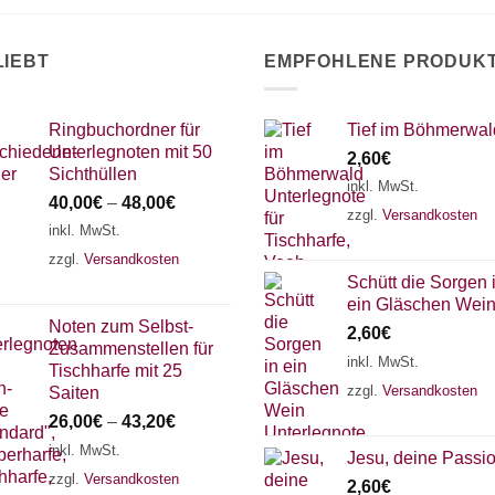
LIEBT
EMPFOHLENE PRODUK
Ringbuchordner für
Tief im Böhmerwal
Unterlegnoten mit 50
2,60
€
Sichthüllen
inkl. MwSt.
40,00
€
–
48,00
€
zzgl.
Versandkosten
inkl. MwSt.
zzgl.
Versandkosten
Schütt die Sorgen 
ein Gläschen Wei
Noten zum Selbst-
2,60
€
Zusammenstellen für
inkl. MwSt.
Tischharfe mit 25
zzgl.
Versandkosten
Saiten
26,00
€
–
43,20
€
inkl. MwSt.
Jesu, deine Passi
zzgl.
Versandkosten
2,60
€