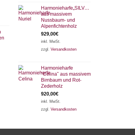
Harmonieharfe„SILVANA"
aus massivem
Nussbaum- und
Alpenfichtenholz
n
929,00
€
en
inkl. MwSt.
zzgl.
Versandkosten
×
Chat Support
Harmonieharfe
"Celina" aus massivem
18 SAITEN
21 SAITEN
25 SAITEN
37 SAITEN
Birnbaum und Rot-
Zederholz
920,00
€
AKKORDZITHER
inkl. MwSt.
zzgl.
Versandkosten