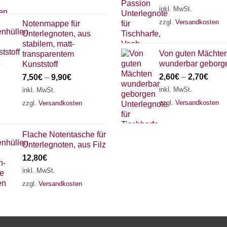
inkl. MwSt.
zzgl.
Versandkosten
Notenmappe für
Unterlegnoten, aus
stabilem, matt-
Von guten Mächte
transparentem
wunderbar geborg
Kunststoff
2,60
€
–
2,70
€
7,50
€
–
9,90
€
inkl. MwSt.
inkl. MwSt.
zzgl.
Versandkosten
zzgl.
Versandkosten
Flache Notentasche für
Unterlegnoten, aus Filz
12,80
€
inkl. MwSt.
zzgl.
Versandkosten