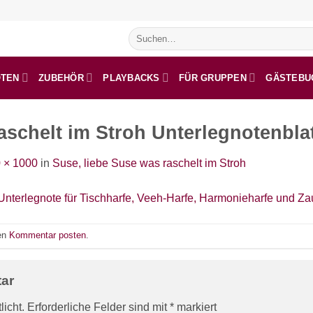
Suchen
nach:
OTEN
ZUBEHÖR
PLAYBACKS
FÜR GRUPPEN
GÄSTEBU
aschelt im Stroh Unterlegnotenbla
 × 1000
in
Suse, liebe Suse was raschelt im Stroh
nen
Kommentar posten
.
tar
licht.
Erforderliche Felder sind mit
*
markiert