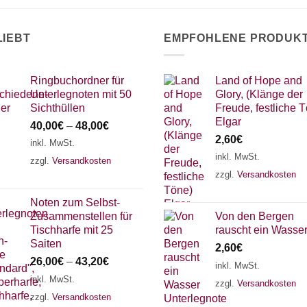
LIEBT
EMPFOHLENE PRODUK
Ringbuchordner für
Land of Hope and
Unterlegnoten mit 50
Glory, (Klänge der
Sichthüllen
Freude, festliche 
Elgar
40,00
€
–
48,00
€
2,60
€
inkl. MwSt.
inkl. MwSt.
zzgl.
Versandkosten
zzgl.
Versandkosten
Noten zum Selbst-
Zusammenstellen für
Von den Bergen
Tischharfe mit 25
rauscht ein Wasse
Saiten
2,60
€
26,00
€
–
43,20
€
inkl. MwSt.
inkl. MwSt.
zzgl.
Versandkosten
zzgl.
Versandkosten