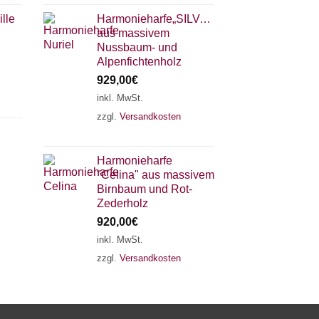
lle
Harmonieharfe„SILVANA"
aus massivem
Nussbaum- und
Alpenfichtenholz
929,00
€
inkl. MwSt.
zzgl.
Versandkosten
×
Chat Support
Harmonieharfe
"Celina" aus massivem
18 SAITEN
21 SAITEN
25 SAITEN
37 SAITEN
Birnbaum und Rot-
Zederholz
920,00
€
AKKORDZITHER
inkl. MwSt.
zzgl.
Versandkosten