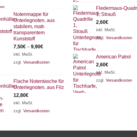
Fledermaus-Quadri
Notenmappe für
1, Strauß
Unterlegnoten, aus
2,60
€
stabilem, matt-
inkl. MwSt.
transparentem
zzgl.
Versandkosten
Kunststoff
7,50
€
–
9,90
€
inkl. MwSt.
American Patrol
zzgl.
Versandkosten
2,60
€
inkl. MwSt.
zzgl.
Versandkosten
Flache Notentasche für
Unterlegnoten, aus Filz
12,80
€
inkl. MwSt.
zzgl.
Versandkosten