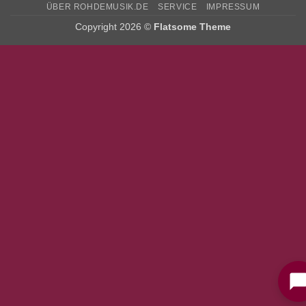
ÜBER ROHDEMUSIK.DE
SERVICE
IMPRESSUM
Copyright 2026 ©
Flatsome Theme
Bitte stimmen Sie vorher der
Datenschutzerklärung
zu.