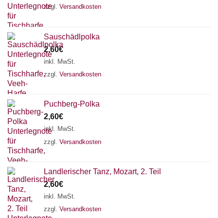
zzgl.
Versandkosten
Sauschädlpolka
2,60
€
inkl. MwSt.
zzgl.
Versandkosten
Puchberg-Polka
2,60
€
inkl. MwSt.
zzgl.
Versandkosten
Chat Support
Landlerischer Tanz, Mozart, 2. Teil
2,60
€
inkl. MwSt.
zzgl.
Versandkosten
18 SAITEN
21 SAITEN
25 SAITEN
37 SAITEN