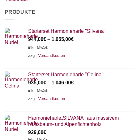
PRODUKTE
Starterset Harmonieharfe "Silvana"
944,00
€
–
1.055,00
€
inkl. MwSt.
zzgl.
Versandkosten
Starterset Harmonieharfe "Celina"
935,00
€
–
1.046,00
€
inkl. MwSt.
zzgl.
Versandkosten
Harmonieharfe„SILVANA" aus massivem
Nussbaum- und Alpenfichtenholz
929,00
€