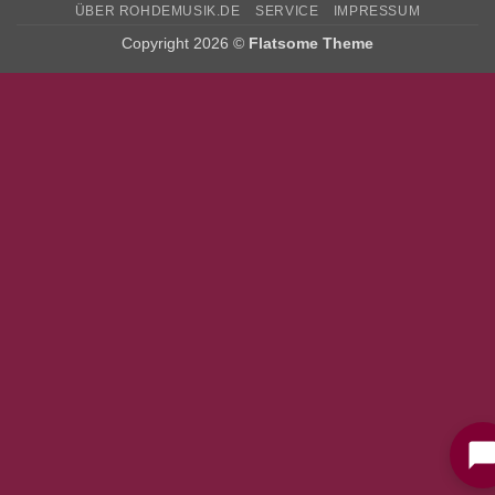
ÜBER ROHDEMUSIK.DE
SERVICE
IMPRESSUM
Copyright 2026 ©
Flatsome Theme
Bitte stimmen Sie vorher der
Datenschutzerklärung
zu.