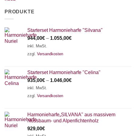
PRODUKTE
Starterset Harmonieharfe "Silvana"
944,00
€
–
1.055,00
€
inkl. MwSt.
zzgl.
Versandkosten
Starterset Harmonieharfe "Celina"
935,00
€
–
1.046,00
€
inkl. MwSt.
zzgl.
Versandkosten
Harmonieharfe„SILVANA" aus massivem
Nussbaum- und Alpenfichtenholz
929,00
€