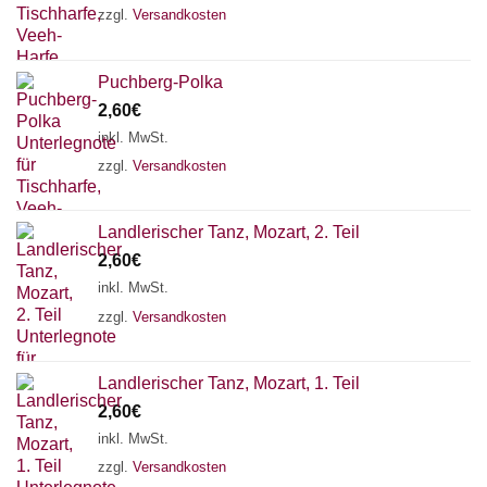
zzgl.
Versandkosten
Puchberg-Polka
2,60
€
inkl. MwSt.
zzgl.
Versandkosten
Landlerischer Tanz, Mozart, 2. Teil
2,60
€
inkl. MwSt.
zzgl.
Versandkosten
Chat Support
Landlerischer Tanz, Mozart, 1. Teil
2,60
€
inkl. MwSt.
zzgl.
Versandkosten
18 SAITEN
21 SAITEN
25 SAITEN
37 SAITEN