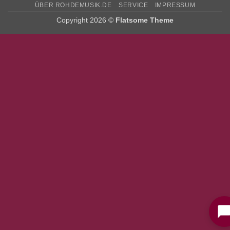
ÜBER ROHDEMUSIK.DE
SERVICE
IMPRESSUM
Copyright 2026 ©
Flatsome Theme
Bitte stimmen Sie vorher der
Datenschutzerklärung
zu.