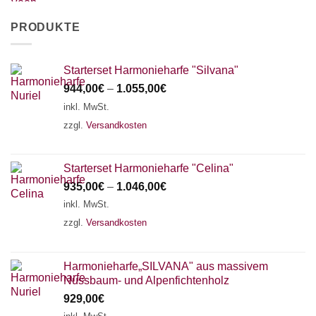
PRODUKTE
Starterset Harmonieharfe "Silvana"
944,00
€
–
1.055,00
€
inkl. MwSt.
zzgl.
Versandkosten
Starterset Harmonieharfe "Celina"
935,00
€
–
1.046,00
€
inkl. MwSt.
zzgl.
Versandkosten
Harmonieharfe„SILVANA" aus massivem
Nussbaum- und Alpenfichtenholz
929,00
€