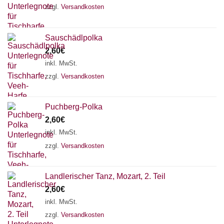
zzgl.
Versandkosten
Sauschädlpolka
2,60
€
inkl. MwSt.
zzgl.
Versandkosten
Puchberg-Polka
2,60
€
inkl. MwSt.
zzgl.
Versandkosten
Chat Support
Landlerischer Tanz, Mozart, 2. Teil
2,60
€
inkl. MwSt.
zzgl.
Versandkosten
18 SAITEN
21 SAITEN
25 SAITEN
37 SAITEN