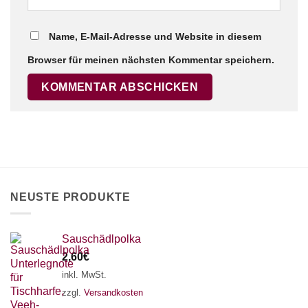
Name, E-Mail-Adresse und Website in diesem
×
Chat Support
Browser für meinen nächsten Kommentar speichern.
18 SAITEN
21 SAITEN
25 SAITEN
37 SAITEN
AKKORDZITHER
NEUSTE PRODUKTE
Sauschädlpolka
2,60
€
inkl. MwSt.
zzgl.
Versandkosten