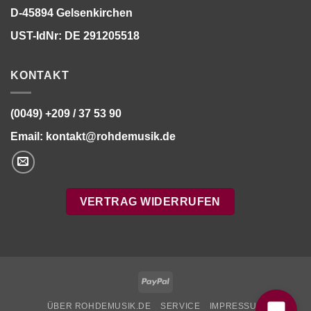
D-45894 Gelsenkirchen
UST-IdNr: DE 291205518
KONTAKT
(0049) +209 / 37 53 90
Email:
kontakt@rohdemusik.de
VERTRAG WIDERRUFEN
Bitte stimmen Sie vorher der
Datenschutzerklärung
zu.
PayPal
ÜBER ROHDEMUSIK.DE
SERVICE
IMPRESSUM