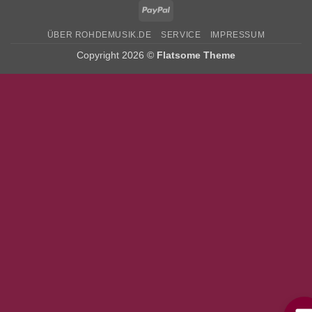
PayPal
ÜBER ROHDEMUSIK.DE
SERVICE
IMPRESSUM
Copyright 2026 ©
Flatsome Theme
Bitte stimmen Sie vorher der
Datenschutzerklärung
zu.