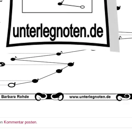
nen
Kommentar posten
.