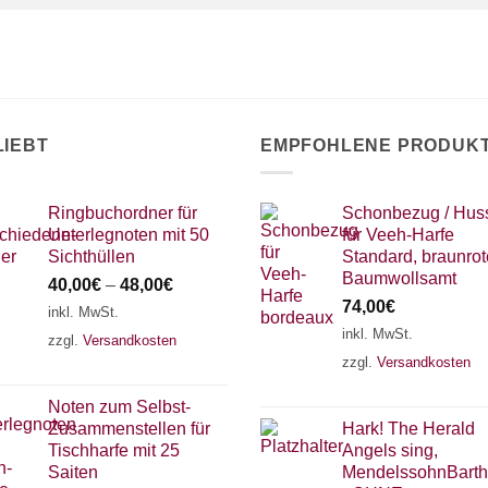
LIEBT
EMPFOHLENE PRODUK
Ringbuchordner für
Schonbezug / Hus
Unterlegnoten mit 50
für Veeh-Harfe
Sichthüllen
Standard, braunrot
Baumwollsamt
40,00
€
–
48,00
€
74,00
€
inkl. MwSt.
inkl. MwSt.
zzgl.
Versandkosten
zzgl.
Versandkosten
Noten zum Selbst-
Zusammenstellen für
Hark! The Herald
Tischharfe mit 25
Angels sing,
Saiten
MendelssohnBarth