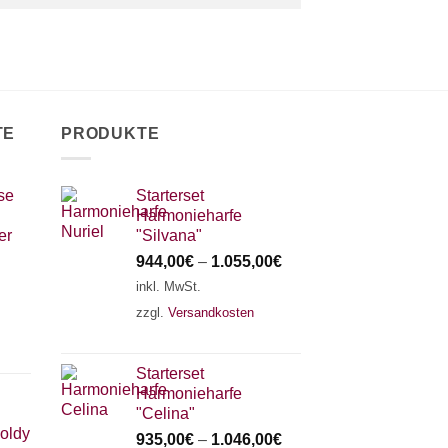
TE
PRODUKTE
se
Starterset
Harmonieharfe
er
"Silvana"
944,00
€
–
1.055,00
€
inkl. MwSt.
zzgl.
Versandkosten
Starterset
Harmonieharfe
"Celina"
oldy
935,00
€
–
1.046,00
€