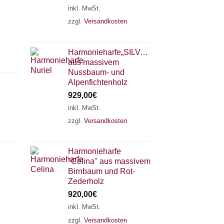
inkl. MwSt.
zzgl.
Versandkosten
Harmonieharfe„SILVANA"
aus massivem
Nussbaum- und
Alpenfichtenholz
929,00
€
inkl. MwSt.
zzgl.
Versandkosten
×
Chat Support
Harmonieharfe
"Celina" aus massivem
18 SAITEN
21 SAITEN
25 SAITEN
37 SAITEN
Birnbaum und Rot-
Zederholz
920,00
€
AKKORDZITHER
inkl. MwSt.
zzgl.
Versandkosten