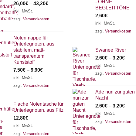
- OHNE
26,00
€
–
43,20
€
BEGLEITTÖNE
inkl. MwSt.
2,60
€
zzgl.
Versandkosten
inkl. MwSt.
zzgl.
Versandkosten
Notenmappe für
Unterlegnoten, aus
stabilem, matt-
Swanee River
transparentem
2,60
€
–
3,20
€
Kunststoff
inkl. MwSt.
7,50
€
–
9,90
€
zzgl.
Versandkosten
inkl. MwSt.
zzgl.
Versandkosten
Ade nun zur guten
Nacht
Flache Notentasche für
2,60
€
–
3,20
€
Unterlegnoten, aus Filz
inkl. MwSt.
12,80
€
zzgl.
Versandkosten
inkl. MwSt.
zzgl.
Versandkosten