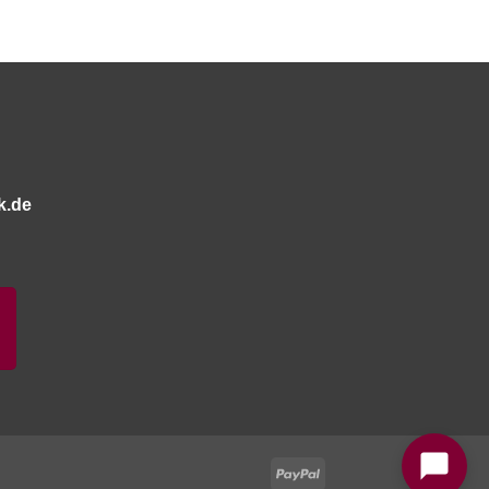
k.de
Bitte stimmen Sie vorher der
Datenschutzerklärung
zu.
PayPal