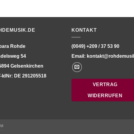
HDEMUSIK.DE
KONTAKT
bara Rohde
(0049) +209 / 37 53 90
delsweg 54
Email:
kontakt@rohdemusi
5894 Gelsenkirchen
-IdNr: DE 291205518
VERTRAG
WIDERRUFEN
UM