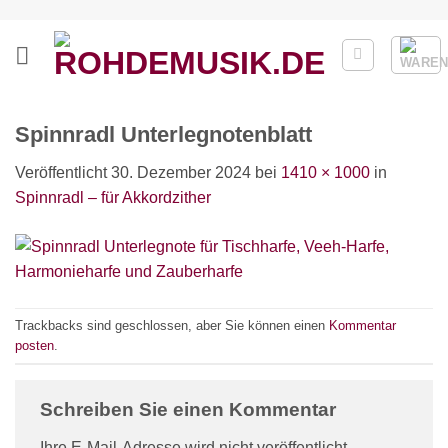
Zum
Inhalt
springen
Spinnradl Unterlegnotenblatt
Veröffentlicht
30. Dezember 2024
bei
1410 × 1000
in
Spinnradl – für Akkordzither
Trackbacks sind geschlossen, aber Sie können einen
Kommentar
posten
.
Schreiben Sie einen Kommentar
Ihre E-Mail-Adresse wird nicht veröffentlicht.