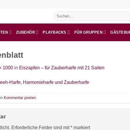
Suchen
nach:
OTEN
ZUBEHÖR
PLAYBACKS
FÜR GRUPPEN
GÄSTEBU
nblatt
× 1000
in
Eiszapfen – für Zauberharfe mit 21 Saiten
nen
Kommentar posten
.
tar
licht.
Erforderliche Felder sind mit
*
markiert