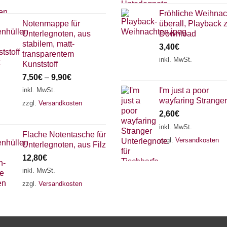
Fröhliche Weihnac
Notenmappe für
überall, Playback
Unterlegnoten, aus
Download
stabilem, matt-
3,40
€
transparentem
inkl. MwSt.
Kunststoff
7,50
€
–
9,90
€
inkl. MwSt.
I'm just a poor
wayfaring Stranger
zzgl.
Versandkosten
2,60
€
inkl. MwSt.
Flache Notentasche für
zzgl.
Versandkosten
Unterlegnoten, aus Filz
12,80
€
inkl. MwSt.
zzgl.
Versandkosten