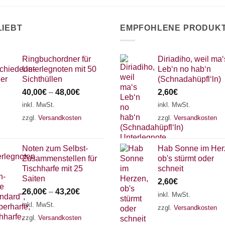
LIEBT
EMPFOHLENE PRODUK
Ringbuchordner für
Diriadiho, weil ma‘
Unterlegnoten mit 50
Leb‘n no hab‘n
Sichthüllen
(Schnadahüpfl‘ln)
40,00
€
–
48,00
€
2,60
€
inkl. MwSt.
inkl. MwSt.
zzgl.
Versandkosten
zzgl.
Versandkosten
Noten zum Selbst-
Hab Sonne im Her
Zusammenstellen für
ob's stürmt oder
Tischharfe mit 25
schneit
Saiten
2,60
€
26,00
€
–
43,20
€
inkl. MwSt.
inkl. MwSt.
zzgl.
Versandkosten
zzgl.
Versandkosten