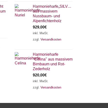
ht
Harmonieharfe„SILVANA"
 zum
aus massivem
Nussbaum- und
Alpenfichtenholz
929,00
€
inkl. MwSt.
zzgl.
Versandkosten
×
Chat Support
Harmonieharfe
"Celina" aus massivem
18 SAITEN
21 SAITEN
25 SAITEN
37 SAITEN
Birnbaum und Rot-
Zederholz
920,00
€
AKKORDZITHER
inkl. MwSt.
zzgl.
Versandkosten