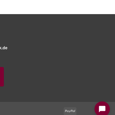
k.de
Bitte stimmen Sie vorher der
Datenschutzerklärung
zu.
PayPal