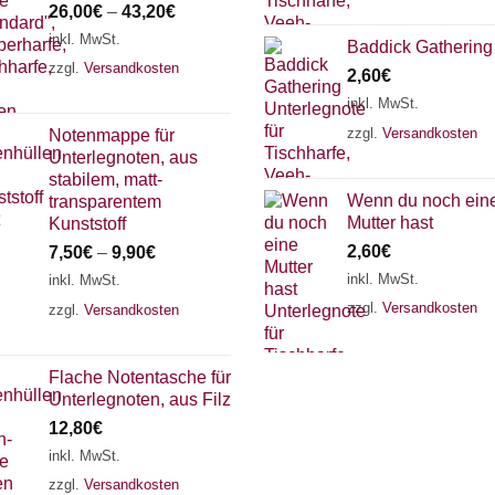
26,00
€
–
43,20
€
inkl. MwSt.
Baddick Gathering
zzgl.
Versandkosten
2,60
€
inkl. MwSt.
zzgl.
Versandkosten
Notenmappe für
Unterlegnoten, aus
stabilem, matt-
Wenn du noch ein
transparentem
Mutter hast
Kunststoff
2,60
€
7,50
€
–
9,90
€
inkl. MwSt.
inkl. MwSt.
zzgl.
Versandkosten
zzgl.
Versandkosten
Flache Notentasche für
Unterlegnoten, aus Filz
12,80
€
inkl. MwSt.
zzgl.
Versandkosten