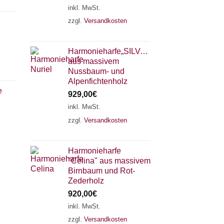
inkl. MwSt.
zzgl.
Versandkosten
Harmonieharfe„SILVANA"
aus massivem
Nussbaum- und
Alpenfichtenholz
e
929,00
€
inkl. MwSt.
zzgl.
Versandkosten
×
Chat Support
Harmonieharfe
"Celina" aus massivem
18 SAITEN
21 SAITEN
25 SAITEN
37 SAITEN
Birnbaum und Rot-
Zederholz
920,00
€
AKKORDZITHER
inkl. MwSt.
zzgl.
Versandkosten