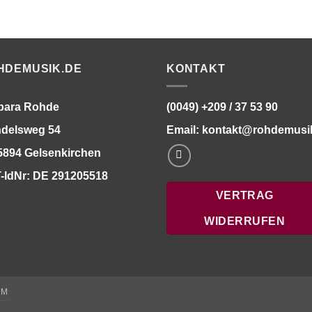
HDEMUSIK.DE
KONTAKT
bara Rohde
(0049) +209 / 37 53 90
delsweg 54
Email:
kontakt@rohdemusi
5894 Gelsenkirchen
-IdNr: DE 291205518
VERTRAG
WIDERRUFEN
UM