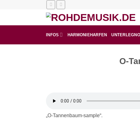
Zum
Inhalt
springen
INFOS
HARMONIEHARFEN
UNTERLEGN
O-Ta
„O-Tannenbaum-sample“.