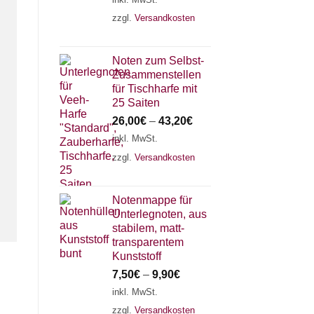
zzgl.
Versandkosten
Noten zum Selbst-
Zusammenstellen
für Tischharfe mit
25 Saiten
26,00
€
–
43,20
€
inkl. MwSt.
zzgl.
Versandkosten
Notenmappe für
Unterlegnoten, aus
stabilem, matt-
transparentem
Kunststoff
7,50
€
–
9,90
€
inkl. MwSt.
zzgl.
Versandkosten