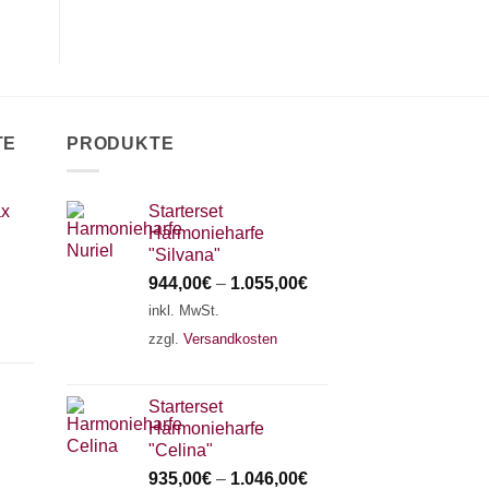
TE
PRODUKTE
ax
Starterset
Harmonieharfe
"Silvana"
944,00
€
–
1.055,00
€
inkl. MwSt.
zzgl.
Versandkosten
Starterset
Harmonieharfe
"Celina"
935,00
€
–
1.046,00
€