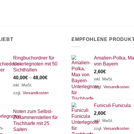
LIEBT
EMPFOHLENE PRODUK
Ringbuchordner für
Amalien-Polka, M
Unterlegnoten mit 50
von Bayern
Sichthüllen
2,60
€
40,00
€
–
48,00
€
inkl. MwSt.
inkl. MwSt.
zzgl.
Versandkosten
zzgl.
Versandkosten
Funiculi Funicula
Noten zum Selbst-
2,60
€
Zusammenstellen für
inkl. MwSt.
Tischharfe mit 25
zzgl.
Versandkosten
Saiten