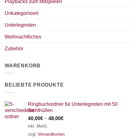
Playbacks zum Mitspielen
Unkategorisiert
×
Chat Support
Unterlegnoten
Weihnachtliches
18 SAITEN
21 SAITEN
25 SAITEN
37 SAITEN
Zubehör
AKKORDZITHER
WARENKORB
BELIEBTE PRODUKTE
Ringbuchordner für Unterlegnoten mit 50
Sichthüllen
40,00
€
–
48,00
€
inkl. MwSt.
zzgl.
Versandkosten