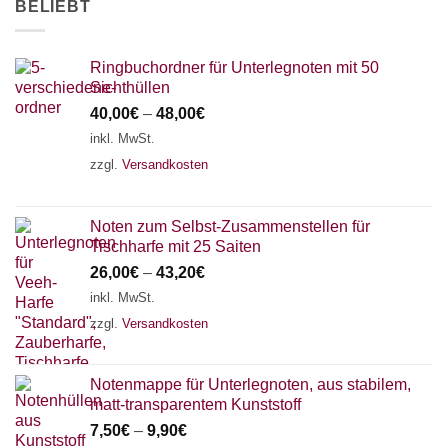
BELIEBT
AKKORDZITHER
Ringbuchordner für Unterlegnoten mit 50
Sichthüllen
40,00
€
–
48,00
€
inkl. MwSt.
zzgl.
Versandkosten
Noten zum Selbst-Zusammenstellen für
Tischharfe mit 25 Saiten
26,00
€
–
43,20
€
inkl. MwSt.
zzgl.
Versandkosten
Notenmappe für Unterlegnoten, aus stabilem,
matt-transparentem Kunststoff
7,50
€
–
9,90
€