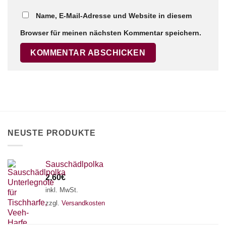
Name, E-Mail-Adresse und Website in diesem
Browser für meinen nächsten Kommentar speichern.
×
Chat Support
18 SAITEN
21 SAITEN
25 SAITEN
37 SAITEN
AKKORDZITHER
NEUSTE PRODUKTE
Sauschädlpolka
2,60
€
inkl. MwSt.
zzgl.
Versandkosten