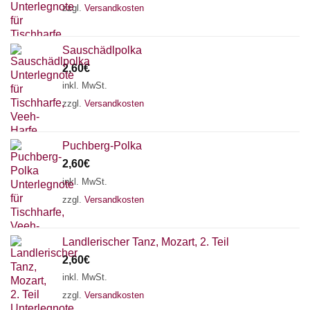
zzgl.
Versandkosten
Sauschädlpolka
2,60
€
inkl. MwSt.
zzgl.
Versandkosten
Puchberg-Polka
2,60
€
inkl. MwSt.
zzgl.
Versandkosten
Chat Support
Landlerischer Tanz, Mozart, 2. Teil
2,60
€
inkl. MwSt.
zzgl.
Versandkosten
18 SAITEN
21 SAITEN
25 SAITEN
37 SAITEN