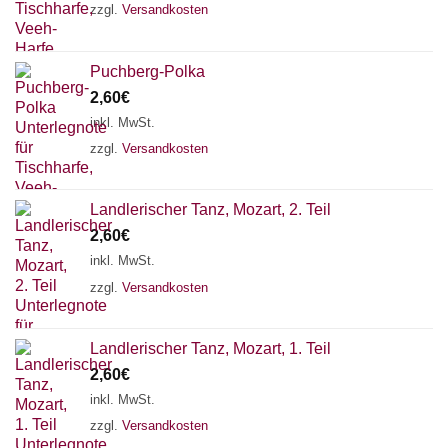
zzgl.
Versandkosten
Puchberg-Polka
2,60
€
inkl. MwSt.
zzgl.
Versandkosten
Landlerischer Tanz, Mozart, 2. Teil
2,60
€
inkl. MwSt.
zzgl.
Versandkosten
Chat Support
Landlerischer Tanz, Mozart, 1. Teil
2,60
€
inkl. MwSt.
zzgl.
Versandkosten
18 SAITEN
21 SAITEN
25 SAITEN
37 SAITEN