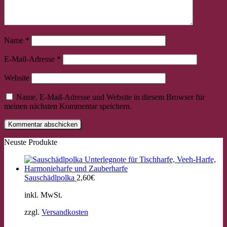
Name
*
E-Mail-Adresse
*
Website
Name, E-Mail-Adresse und Website in diesem Browser für
meinen nächsten Kommentar speichern.
Neuste Produkte
×
Chat Support
Sauschädlpolka
2,60
€
inkl. MwSt.
18 Saiten
21 Saiten
25 Saiten
37 Saiten
Akkordzither
zzgl.
Versandkosten