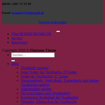
(0049) +209 / 37 53 90
Email:
kontakt@rohdemusik.de
Vertrag widerrufen
P
Über ROHDEMUSIK.DE
Service
Impressum
Copyright 2026 ©
Flatsome Theme
Suchen
nach:
Infos
Tischharfe spielen!
Neue Noten für Tischharfen 25 Saiten
Noten für Tischharfen 37 Saiten
Harmonieharfe, Veeh-Harfe, Zauberharfe und andere
Tischharfen spielen
Akkordzither spielen
Für wen eignen sich Tischharfen?
Kostenloses Notenblatt für Tischharfen
Stimmfix, Stimm-App für Tischharfen