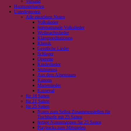
Versand
Harmonieharfen
Unterlegnoten
Alle einzelnen Noten
Volkslieder
Internationale Volkslieder
Weihnachtslieder
Klangmeditationen
Klassik
Geistliche Lieder
Schlager
Operette
Kinderlieder
Stubnmusi
Aus dem Alpenraum
Kanons
Marienlieder
Karneval
für 18 Saiten
für 21 Saiten
für 25 Saiten
Noten zum Selbst-Zusammenstellen für
Tischharfe mit 25 Saiten
fertige Notenmappen für 25 Saiten
Playbacks zum Mitspielen