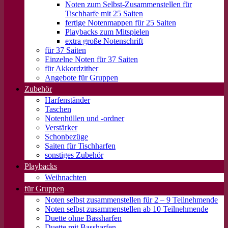
Noten zum Selbst-Zusammenstellen für
Tischharfe mit 25 Saiten
fertige Notenmappen für 25 Saiten
Playbacks zum Mitspielen
extra große Notenschrift
für 37 Saiten
Einzelne Noten für 37 Saiten
für Akkordzither
Angebote für Gruppen
Zubehör
Harfenständer
Taschen
Notenhüllen und -ordner
Verstärker
Schonbezüge
Saiten für Tischharfen
sonstiges Zubehör
Playbacks
Weihnachten
für Gruppen
Noten selbst zusammenstellen für 2 – 9 Teilnehmende
Noten selbst zusammenstellen ab 10 Teilnehmende
Duette ohne Bassharfen
Duette mit Bassharfen