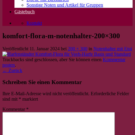
Sonstige Noten und Artikel für Gruppen
Gästebuch
Kontakt
komfort-flora-m-notenhalter-200×300
Veröffentlicht
11. Januar 2024
bei
200 × 300
in
Notenhalter mit Etui
Trackbacks sind geschlossen, aber Sie können einen
Kommentar
posten
.
←
Zurück
Schreiben Sie einen Kommentar
Ihre E-Mail-Adresse wird nicht veröffentlicht.
Erforderliche Felder
sind mit
*
markiert
Kommentar
*