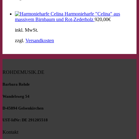
Harmonieharfe "Celina" aus
massivem Birnbaum und Rot-Zederholz
920,00
€
inkl. MwSt.
zzgl.
Versandkosten
ROHDEMUSIK.DE
Barbara Rohde
Wandelsweg 54
D-45894 Gelsenkirchen
UST-IdNr: DE 291205518
Kontakt