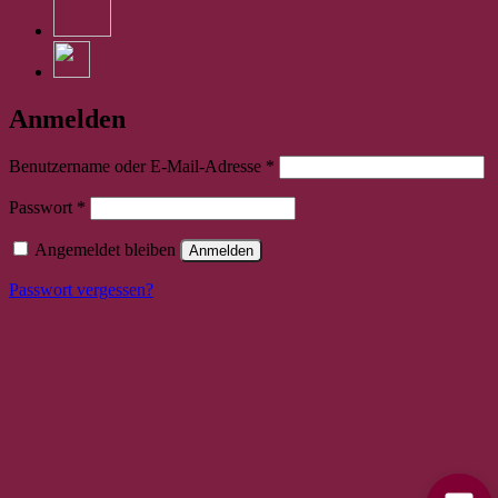
Anmelden
Erforderlich
Benutzername oder E-Mail-Adresse
*
Erforderlich
Passwort
*
Angemeldet bleiben
Anmelden
Passwort vergessen?
Bitte stimmen Sie vorher der
Datenschutzerklärung
zu.