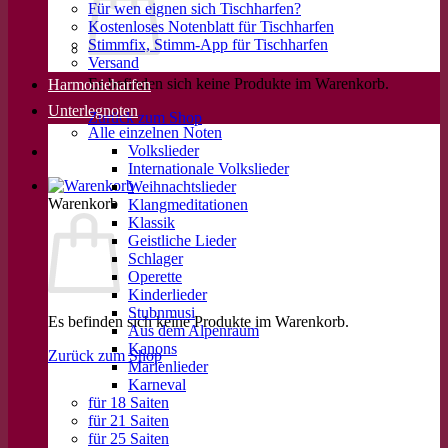
Für wen eignen sich Tischharfen?
Kostenloses Notenblatt für Tischharfen
Stimmfix, Stimm-App für Tischharfen
Versand
Es befinden sich keine Produkte im Warenkorb.
Harmonieharfen
Unterlegnoten
Zurück zum Shop
Alle einzelnen Noten
Volkslieder
Internationale Volkslieder
Weihnachtslieder
Warenkorb
Klangmeditationen
Klassik
Geistliche Lieder
Schlager
Operette
Kinderlieder
Stubnmusi
Es befinden sich keine Produkte im Warenkorb.
Aus dem Alpenraum
Kanons
Zurück zum Shop
Marienlieder
Karneval
für 18 Saiten
für 21 Saiten
für 25 Saiten