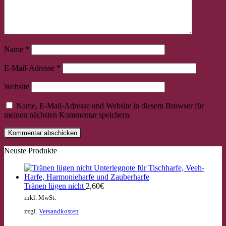
Name
*
E-Mail-Adresse
*
Website
×
Chat Support
Name, E-Mail-Adresse und Website in diesem Browser für
meinen nächsten Kommentar speichern.
18 Saiten
21 Saiten
25 Saiten
37 Saiten
Akkordzither
Neuste Produkte
Tränen lügen nicht
2,60
€
inkl. MwSt.
zzgl.
Versandkosten