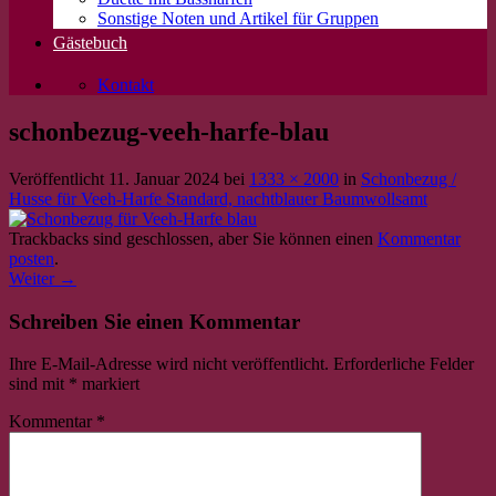
Sonstige Noten und Artikel für Gruppen
Gästebuch
Kontakt
schonbezug-veeh-harfe-blau
Veröffentlicht
11. Januar 2024
bei
1333 × 2000
in
Schonbezug /
Husse für Veeh-Harfe Standard, nachtblauer Baumwollsamt
Trackbacks sind geschlossen, aber Sie können einen
Kommentar
posten
.
Weiter
→
Schreiben Sie einen Kommentar
Ihre E-Mail-Adresse wird nicht veröffentlicht.
Erforderliche Felder
sind mit
*
markiert
Kommentar
*