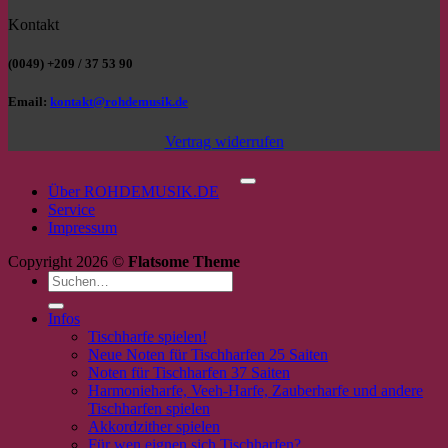
Kontakt
(0049) +209 / 37 53 90
Email:
kontakt@rohdemusik.de
Vertrag widerrufen
P
Über ROHDEMUSIK.DE
Service
Impressum
Copyright 2026 ©
Flatsome Theme
Suchen
nach:
Infos
Tischharfe spielen!
Neue Noten für Tischharfen 25 Saiten
Noten für Tischharfen 37 Saiten
Harmonieharfe, Veeh-Harfe, Zauberharfe und andere
Tischharfen spielen
Akkordzither spielen
Für wen eignen sich Tischharfen?