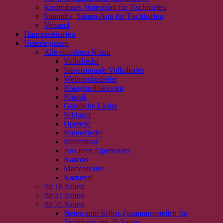
Kostenloses Notenblatt für Tischharfen
Stimmfix, Stimm-App für Tischharfen
Versand
Harmonieharfen
Unterlegnoten
Alle einzelnen Noten
Volkslieder
Internationale Volkslieder
Weihnachtslieder
Klangmeditationen
Klassik
Geistliche Lieder
Schlager
Operette
Kinderlieder
Stubnmusi
Aus dem Alpenraum
Kanons
Marienlieder
Karneval
für 18 Saiten
für 21 Saiten
für 25 Saiten
Noten zum Selbst-Zusammenstellen für
Tischharfe mit 25 Saiten