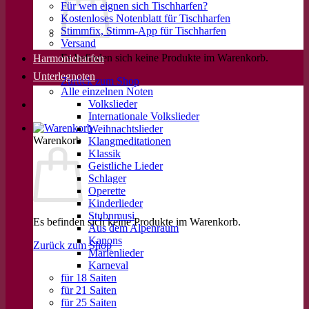
Für wen eignen sich Tischharfen?
Kostenloses Notenblatt für Tischharfen
Stimmfix, Stimm-App für Tischharfen
Versand
Es befinden sich keine Produkte im Warenkorb.
Harmonieharfen
Unterlegnoten
Zurück zum Shop
Alle einzelnen Noten
Volkslieder
Internationale Volkslieder
Weihnachtslieder
Warenkorb
Klangmeditationen
Klassik
Geistliche Lieder
Schlager
Operette
Kinderlieder
Stubnmusi
Es befinden sich keine Produkte im Warenkorb.
Aus dem Alpenraum
Kanons
Zurück zum Shop
Marienlieder
Karneval
für 18 Saiten
für 21 Saiten
für 25 Saiten