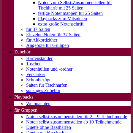
Noten zum Selbst-Zusammenstellen für
Tischharfe mit 25 Saiten
fertige Notenmappen für 25 Saiten
Playbacks zum Mitspielen
extra große Notenschrift
für 37 Saiten
Einzelne Noten für 37 Saiten
für Akkordzither
Angebote für Gruppen
Zubehör
Harfenständer
Taschen
Notenhüllen und -ordner
Verstärker
Schonbezüge
Saiten für Tischharfen
sonstiges Zubehör
Playbacks
Weihnachten
für Gruppen
Noten selbst zusammenstellen für 2 – 9 Teilnehmende
Noten selbst zusammenstellen ab 10 Teilnehmende
Duette ohne Bassharfen
Duette mit Bassharfen