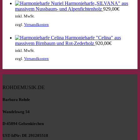
Harmonieharfe„SILVANA" aus
massivem Nussbaum- und Alpenfichtenholz
929,00
€
inkl. MwSt.
zzgl.
Versandkosten
Harmonieharfe "Celina" aus
massivem Birnbaum und Rot-Zederholz
920,00
€
inkl. MwSt.
zzgl.
Versandkosten
ROHDEMUSIK.DE
Barbara Rohde
Wandelsweg 54
D-45894 Gelsenkirchen
UST-IdNr: DE 291205518