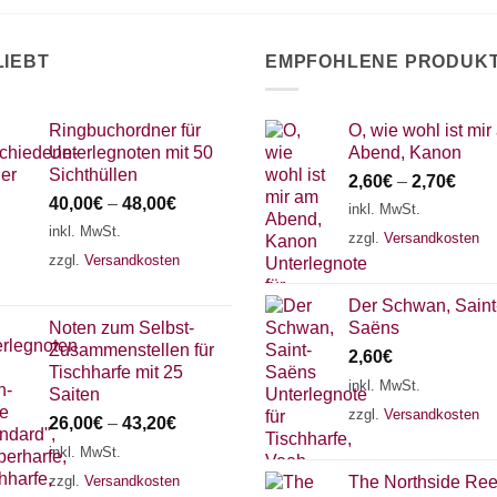
LIEBT
EMPFOHLENE PRODUK
Ringbuchordner für
O, wie wohl ist mir
Unterlegnoten mit 50
Abend, Kanon
Sichthüllen
2,60
€
–
2,70
€
40,00
€
–
48,00
€
inkl. MwSt.
inkl. MwSt.
zzgl.
Versandkosten
zzgl.
Versandkosten
Der Schwan, Saint
Noten zum Selbst-
Saëns
Zusammenstellen für
2,60
€
Tischharfe mit 25
inkl. MwSt.
Saiten
zzgl.
Versandkosten
26,00
€
–
43,20
€
inkl. MwSt.
zzgl.
Versandkosten
The Northside Ree