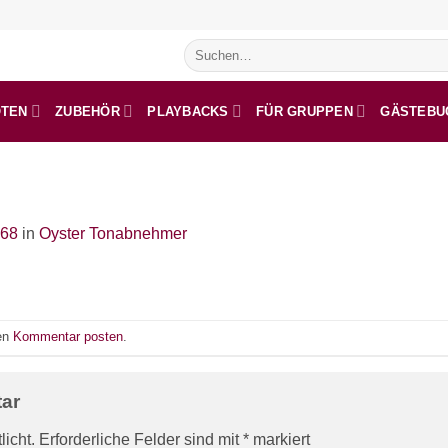
Suchen
nach:
OTEN
ZUBEHÖR
PLAYBACKS
FÜR GRUPPEN
GÄSTEBU
768
in
Oyster Tonabnehmer
nen
Kommentar posten
.
tar
licht.
Erforderliche Felder sind mit
*
markiert