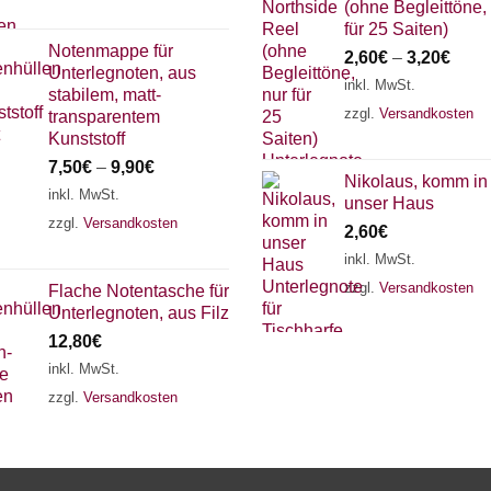
(ohne Begleittöne,
für 25 Saiten)
Notenmappe für
2,60
€
–
3,20
€
Unterlegnoten, aus
inkl. MwSt.
stabilem, matt-
zzgl.
Versandkosten
transparentem
Kunststoff
7,50
€
–
9,90
€
Nikolaus, komm in
inkl. MwSt.
unser Haus
zzgl.
Versandkosten
2,60
€
inkl. MwSt.
zzgl.
Versandkosten
Flache Notentasche für
Unterlegnoten, aus Filz
12,80
€
inkl. MwSt.
zzgl.
Versandkosten