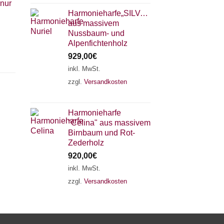
 nur
Harmonieharfe„SILVANA"
aus massivem
Nussbaum- und
Alpenfichtenholz
929,00
€
inkl. MwSt.
zzgl.
Versandkosten
×
Chat Support
Harmonieharfe
"Celina" aus massivem
18 SAITEN
21 SAITEN
25 SAITEN
37 SAITEN
Birnbaum und Rot-
Zederholz
920,00
€
AKKORDZITHER
inkl. MwSt.
zzgl.
Versandkosten