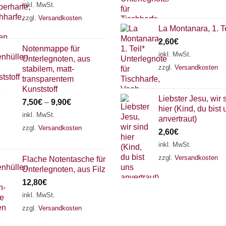
inkl. MwSt.
zzgl.
Versandkosten
La Montanara, 1. Te
2,60
€
Notenmappe für
inkl. MwSt.
Unterlegnoten, aus
zzgl.
Versandkosten
stabilem, matt-
transparentem
Kunststoff
Liebster Jesu, wir 
7,50
€
–
9,90
€
hier (Kind, du bist 
inkl. MwSt.
anvertraut)
zzgl.
Versandkosten
2,60
€
inkl. MwSt.
zzgl.
Versandkosten
Flache Notentasche für
Unterlegnoten, aus Filz
12,80
€
inkl. MwSt.
zzgl.
Versandkosten