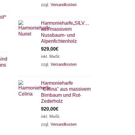
zzgl.
Versandkosten
il*
Harmonieharfe„SILVANA"
aus massivem
Nussbaum- und
Alpenfichtenholz
929,00
€
inkl. MwSt.
sind
zzgl.
Versandkosten
uns
×
Chat Support
Harmonieharfe
"Celina" aus massivem
18 SAITEN
21 SAITEN
25 SAITEN
37 SAITEN
Birnbaum und Rot-
Zederholz
920,00
€
AKKORDZITHER
inkl. MwSt.
zzgl.
Versandkosten