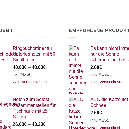
LIEBT
EMPFOHLENE PRODUK
Ringbuchordner für
Es kann nicht imm
Unterlegnoten mit 50
nur die Sonne
Sichthüllen
scheinen, nur Refr
40,00
€
–
48,00
€
2,60
€
inkl. MwSt.
inkl. MwSt.
zzgl.
Versandkosten
zzgl.
Versandkosten
Noten zum Selbst-
ABC die Katze lief
Zusammenstellen für
Schnee
Tischharfe mit 25
2,60
€
Saiten
inkl. MwSt.
26,00
€
–
43,20
€
zzgl.
Versandkosten