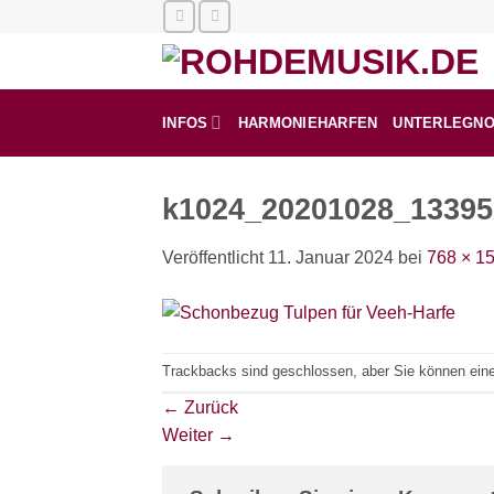
Zum
Inhalt
springen
INFOS
HARMONIEHARFEN
UNTERLEGN
k1024_20201028_13395
Veröffentlicht
11. Januar 2024
bei
768 × 1
Trackbacks sind geschlossen, aber Sie können ei
←
Zurück
Weiter
→