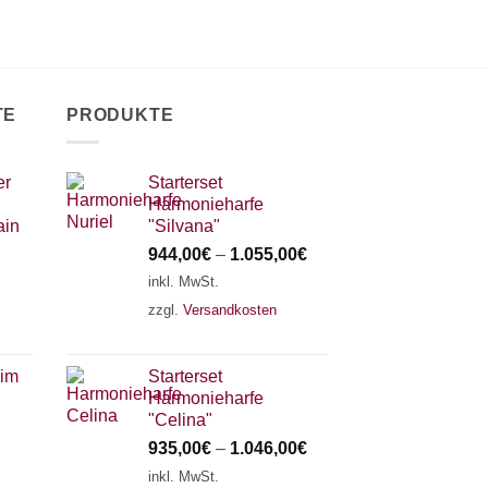
TE
PRODUKTE
er
Starterset
Harmonieharfe
ain
"Silvana"
944,00
€
–
1.055,00
€
inkl. MwSt.
zzgl.
Versandkosten
 im
Starterset
Harmonieharfe
"Celina"
935,00
€
–
1.046,00
€
inkl. MwSt.