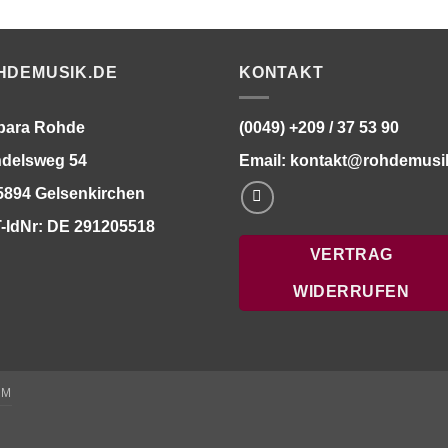
HDEMUSIK.DE
KONTAKT
bara Rohde
(0049) +209 / 37 53 90
delsweg 54
Email:
kontakt@rohdemusi
5894 Gelsenkirchen
-IdNr: DE 291205518
VERTRAG
WIDERRUFEN
UM