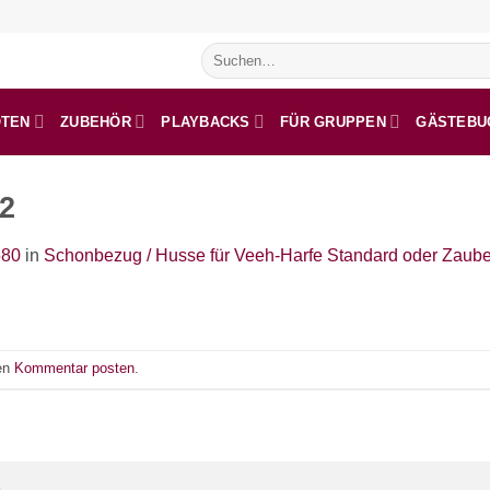
Suchen
nach:
OTEN
ZUBEHÖR
PLAYBACKS
FÜR GRUPPEN
GÄSTEBU
2
580
in
Schonbezug / Husse für Veeh-Harfe Standard oder Zaube
nen
Kommentar posten
.