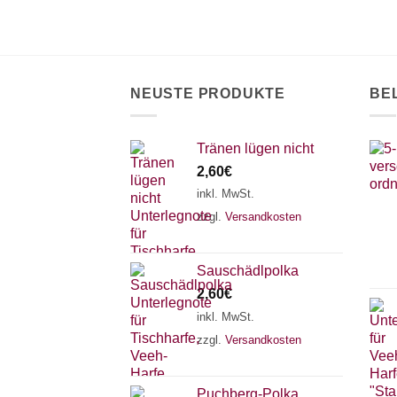
NEUSTE PRODUKTE
BE
Tränen lügen nicht
2,60
€
inkl. MwSt.
zzgl.
Versandkosten
Sauschädlpolka
2,60
€
inkl. MwSt.
zzgl.
Versandkosten
Puchberg-Polka