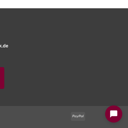
k.de
Bitte stimmen Sie vorher der
Datenschutzerklärung
zu.
PayPal