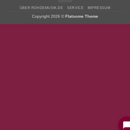
ÜBER ROHDEMUSIK.DE
SERVICE
IMPRESSUM
Copyright 2026 ©
Flatsome Theme
Bitte stimmen Sie vorher der
Datenschutzerklärung
zu.