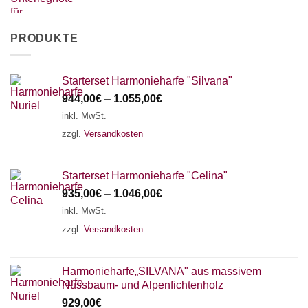
PRODUKTE
Starterset Harmonieharfe "Silvana"
944,00
€
–
1.055,00
€
inkl. MwSt.
zzgl.
Versandkosten
Starterset Harmonieharfe "Celina"
935,00
€
–
1.046,00
€
inkl. MwSt.
zzgl.
Versandkosten
Harmonieharfe„SILVANA" aus massivem
Nussbaum- und Alpenfichtenholz
929,00
€