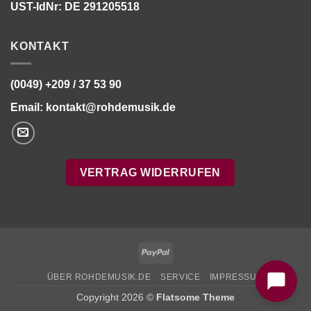
UST-IdNr: DE 291205518
KONTAKT
(0049) +209 / 37 53 90
Email:
kontakt@rohdemusik.de
VERTRAG WIDERRUFEN
Bitte stimmen Sie vorher der
Datenschutzerklärung
zu.
PayPal
ÜBER ROHDEMUSIK.DE
SERVICE
IMPRESSUM
Copyright 2026 ©
Flatsome Theme