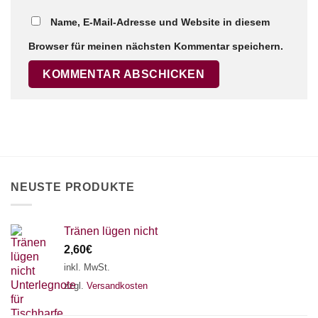
Name, E-Mail-Adresse und Website in diesem
Browser für meinen nächsten Kommentar speichern.
×
Chat Support
18 SAITEN
21 SAITEN
25 SAITEN
37 SAITEN
AKKORDZITHER
NEUSTE PRODUKTE
Tränen lügen nicht
2,60
€
inkl. MwSt.
zzgl.
Versandkosten