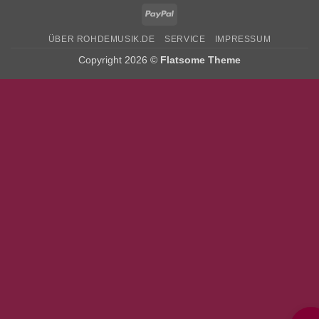
PayPal
ÜBER ROHDEMUSIK.DE
SERVICE
IMPRESSUM
Copyright 2026 ©
Flatsome Theme
Bitte stimmen Sie vorher der
Datenschutzerklärung
zu.