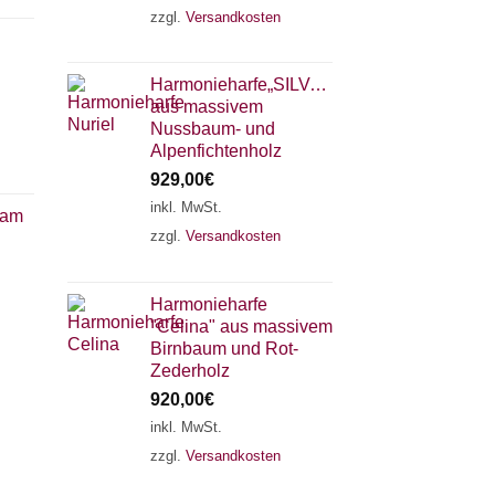
zzgl.
Versandkosten
Harmonieharfe„SILVANA"
aus massivem
Nussbaum- und
Alpenfichtenholz
929,00
€
inkl. MwSt.
 am
zzgl.
Versandkosten
×
Chat Support
Harmonieharfe
"Celina" aus massivem
18 SAITEN
21 SAITEN
25 SAITEN
37 SAITEN
Birnbaum und Rot-
Zederholz
920,00
€
AKKORDZITHER
inkl. MwSt.
zzgl.
Versandkosten