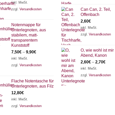
inkl. MwSt.
zzgl.
Versandkosten
Can Can, 2. Teil,
Offenbach
2,60
€
Notenmappe für
inkl. MwSt.
Unterlegnoten, aus
zzgl.
Versandkosten
stabilem, matt-
transparentem
Kunststoff
O, wie wohl ist mir
7,50
€
–
9,90
€
Abend, Kanon
inkl. MwSt.
2,60
€
–
2,70
€
zzgl.
Versandkosten
inkl. MwSt.
zzgl.
Versandkosten
Flache Notentasche für
Unterlegnoten, aus Filz
12,80
€
inkl. MwSt.
zzgl.
Versandkosten