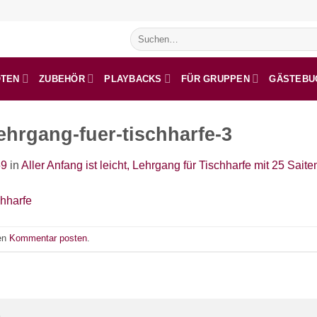
Suchen
nach:
OTEN
ZUBEHÖR
PLAYBACKS
FÜR GRUPPEN
GÄSTEBU
-lehrgang-fuer-tischharfe-3
59
in
Aller Anfang ist leicht, Lehrgang für Tischharfe mit 25 Saite
nen
Kommentar posten
.