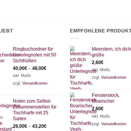
LIEBT
EMPFOHLENE PRODUK
Ringbuchordner für
Meerstern, ich dich
Unterlegnoten mit 50
grüße
Sichthüllen
2,60
€
40,00
€
–
48,00
€
inkl. MwSt.
inkl. MwSt.
zzgl.
Versandkosten
zzgl.
Versandkosten
Fensterstock,
Noten zum Selbst-
Boarischer
Zusammenstellen für
2,60
€
Tischharfe mit 25
inkl. MwSt.
Saiten
zzgl.
Versandkosten
26,00
€
–
43,20
€