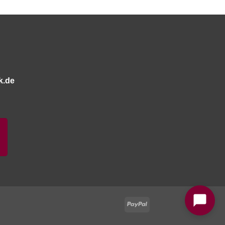
k.de
Bitte stimmen Sie vorher der
Datenschutzerklärung
zu.
PayPal