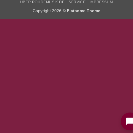
ÜBER ROHDEMUSIK.DE
SERVICE
IMPRESSUM
Copyright 2026 ©
Flatsome Theme
Bitte stimmen Sie vorher der
Datenschutzerklärung
zu.