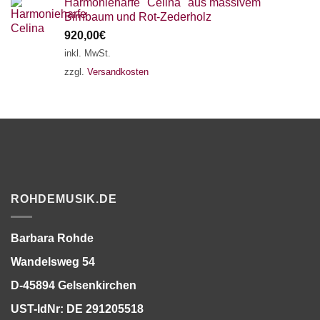
Harmonieharfe "Celina" aus massivem
Birnbaum und Rot-Zederholz
920,00
€
inkl. MwSt.
zzgl.
Versandkosten
ROHDEMUSIK.DE
Barbara Rohde
Wandelsweg 54
D-45894 Gelsenkirchen
UST-IdNr: DE 291205518