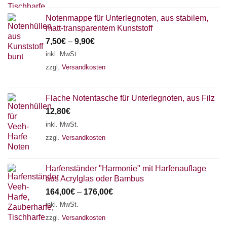
Notenmappe für Unterlegnoten, aus stabilem,
matt-transparentem Kunststoff
7,50
€
–
9,90
€
inkl. MwSt.
zzgl.
Versandkosten
Flache Notentasche für Unterlegnoten, aus Filz
12,80
€
inkl. MwSt.
zzgl.
Versandkosten
Harfenständer "Harmonie" mit Harfenauflage
aus Acrylglas oder Bambus
164,00
€
–
176,00
€
inkl. MwSt.
zzgl.
Versandkosten