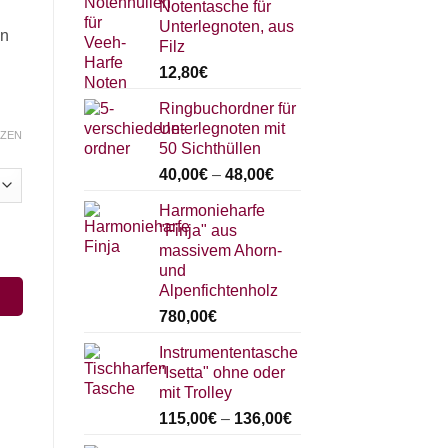
Notentasche für
Unterlegnoten, aus
en
Filz
12,80
€
Ringbuchordner für
Unterlegnoten mit
ZEN
50 Sichthüllen
40,00
€
–
48,00
€
Harmonieharfe
"Finja" aus
massivem Ahorn-
und
Alpenfichtenholz
780,00
€
Instrumententasche
"Isetta" ohne oder
mit Trolley
115,00
€
–
136,00
€