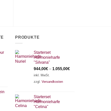
Varianten
Varianten
V
auf.
auf.
a
Die
Die
D
Optionen
Optionen
O
können
können
k
auf
auf
a
TE
PRODUKTE
der
der
d
Produktseite
Produktseite
P
gewählt
gewählt
g
ur
Starterset
werden
werden
w
Harmonieharfe
"Silvana"
944,00
€
–
1.055,00
€
inkl. MwSt.
zzgl.
Versandkosten
ein
Starterset
Harmonieharfe
"Celina"