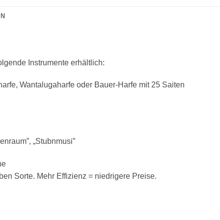
ON
folgende Instrumente erhältlich:
arfe, Wantalugaharfe oder Bauer-Harfe mit 25 Saiten
penraum”, „Stubnmusi”
ne
n Sorte. Mehr Effizienz = niedrigere Preise.