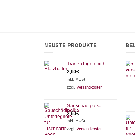
Optionen
Produktseite
können
gewählt
auf
werden
der
Produktseite
gewählt
NEUSTE PRODUKTE
BE
werden
Tränen lügen nicht
2,60
€
inkl. MwSt.
zzgl.
Versandkosten
Sauschädlpolka
2,60
€
inkl. MwSt.
zzgl.
Versandkosten