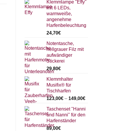
Klemmlampe "Effy"
mit 6 LEDs,
warmweiße,
angenehme
Harfenbeleuchtung
24,70
€
Notentasche,
hellgrauer Filz mit
aufwändiger
Stickerei
29,80
€
Klemmhalter
Musifix® für
Tischharfen
123,00
€
–
149,00
€
Taschenset "Hanni
und Nanni" für den
Harfenständer
89,00
€