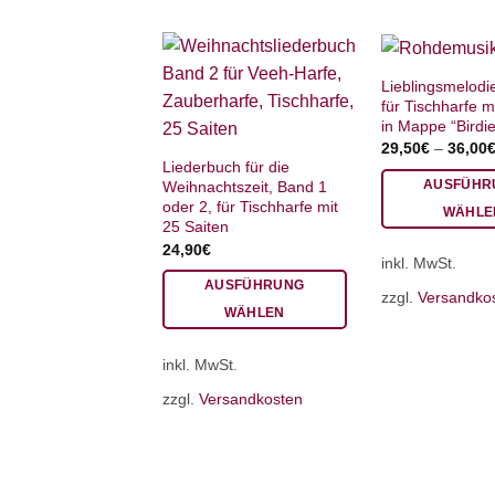
Lieblingsmelodi
für Tischharfe m
in Mappe “Birdie
29,50
€
–
36,00
Liederbuch für die
AUSFÜHR
Weihnachtszeit, Band 1
oder 2, für Tischharfe mit
WÄHLE
25 Saiten
Dieses
24,90
€
inkl. MwSt.
Produkt
AUSFÜHRUNG
weist
zzgl.
Versandko
WÄHLEN
mehrere
Dieses
Varianten
inkl. MwSt.
Produkt
auf.
weist
Die
zzgl.
Versandkosten
mehrere
Optionen
Varianten
können
auf.
auf
Die
der