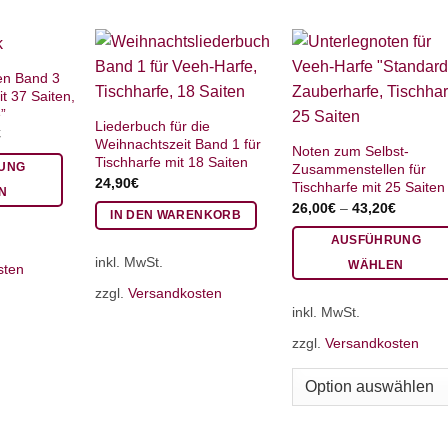
en Band 3
it 37 Saiten,
”
Liederbuch für die
€
Weihnachtszeit Band 1 für
Noten zum Selbst-
Tischharfe mit 18 Saiten
UNG
Zusammenstellen für
24,90
€
Tischharfe mit 25 Saiten
N
26,00
€
–
43,20
€
IN DEN WARENKORB
AUSFÜHRUNG
inkl. MwSt.
WÄHLEN
sten
Dieses
zzgl.
Versandkosten
inkl. MwSt.
Produkt
weist
zzgl.
Versandkosten
mehrere
Varianten
auf.
Die