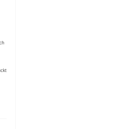
uch
ckt