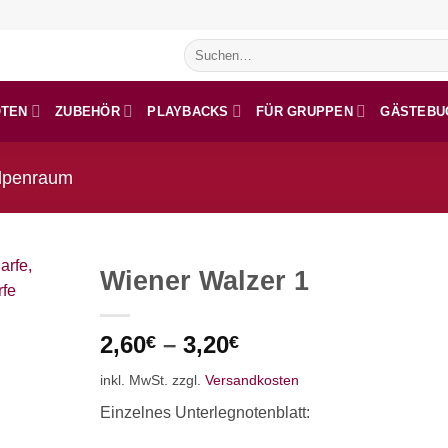
Suchen
nach:
OTEN
ZUBEHÖR
PLAYBACKS
FÜR GRUPPEN
GÄSTEBU
lpenraum
Wiener Walzer 1
2,60
–
3,20
€
€
inkl. MwSt.
zzgl.
Versandkosten
Einzelnes Unterlegnotenblatt: