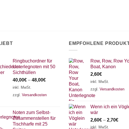
Optionen
können
auf
der
Produktseite
gewählt
werden
LIEBT
EMPFOHLENE PRODUK
Ringbuchordner für
Row, Row, Row Yo
Unterlegnoten mit 50
Boat, Kanon
Sichthüllen
2,60
€
40,00
€
–
48,00
€
inkl. MwSt.
inkl. MwSt.
zzgl.
Versandkosten
zzgl.
Versandkosten
Wenn ich ein Vögl
Noten zum Selbst-
wär
Zusammenstellen für
2,60
€
–
2,70
€
Tischharfe mit 25
inkl. MwSt.