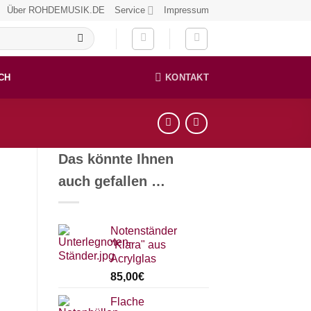
Über ROHDEMUSIK.DE
Service
Impressum
CH
KONTAKT
Das könnte Ihnen
auch gefallen …
Notenständer
"Klara" aus
Acrylglas
85,00
€
Flache