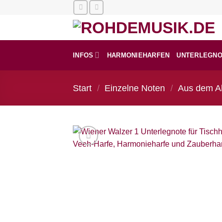
Zum
Inhalt
springen
INFOS
HARMONIEHARFEN
UNTERLEGN
Start
/
Einzelne Noten
/
Aus dem A