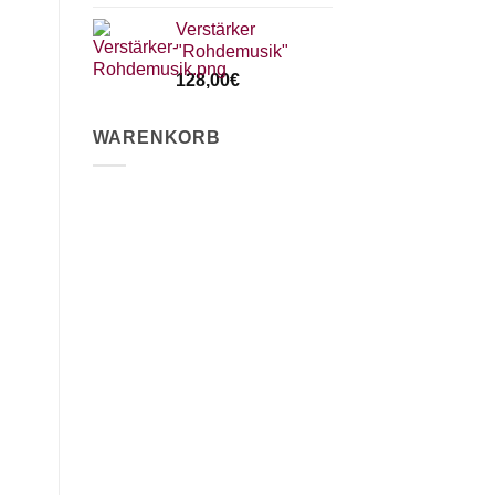
Verstärker
"Rohdemusik"
128,00
€
WARENKORB