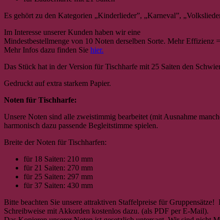
Es gehört zu den Kategorien „Kinderlieder”, „Karneval”, „Volksliede
Im Interesse unserer Kunden haben wir eine
Mindestbestellmenge von 10 Noten derselben Sorte. Mehr Effizienz = 
Mehr Infos dazu finden Sie
hier.
Das Stück hat in der Version für Tischharfe mit 25 Saiten den Schwie
Gedruckt auf extra starkem Papier.
Noten für Tischharfe:
Unsere Noten sind alle zweistimmig bearbeitet (mit Ausnahme mancher
harmonisch dazu passende Begleitstimme spielen.
Breite der Noten für Tischharfen:
für 18 Saiten: 210 mm
für 21 Saiten: 270 mm
für 25 Saiten: 297 mm
für 37 Saiten: 430 mm
Bitte beachten Sie unsere attraktiven Staffelpreise für Gruppensätze
Schreibweise mit Akkorden kostenlos dazu. (als PDF per E-Mail).
Das Kopieren unserer Noten ist gesetzlich untersagt. Wir sind nic