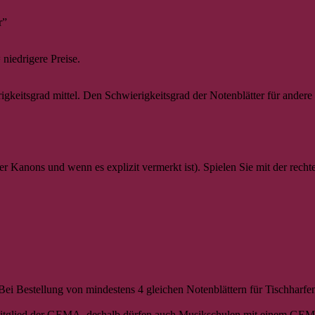
r”
niedrigere Preise.
rigkeitsgrad mittel. Den Schwierigkeitsgrad der Notenblätter für ander
 Kanons und wenn es explizit vermerkt ist). Spielen Sie mit der rech
! Bei Bestellung von mindestens 4 gleichen Notenblättern für Tischharf
ht Mitglied der GEMA, deshalb dürfen auch Musikschulen mit einem GE