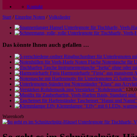
Kontakt
Start
/
Einzelne Noten
/
Volkslieder
Das könnte Ihnen auch gefallen …
Ringbuchordner für Unterlegnoten mit
Flache Notentasche für U
Instrumententasche "Isetta" ohne oder mi
Harmonieharfe "Finja" aus massivem A
No
Notenständer "Klara" aus Acrylgl
Verstärker "Rohdemusik"
128,0
Taschenset "Hanni und Nanni"
Klemmlampe "Effy" mit 6 LEDs, warmwe
Warenkorb
So geht es im Schnützelpütz-Hä