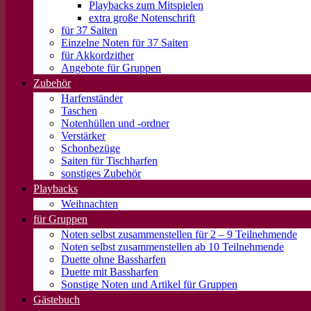
Playbacks zum Mitspielen
extra große Notenschrift
für 37 Saiten
Einzelne Noten für 37 Saiten
für Akkordzither
Angebote für Gruppen
Zubehör
Harfenständer
Taschen
Notenhüllen und -ordner
Verstärker
Schonbezüge
Saiten für Tischharfen
sonstiges Zubehör
Playbacks
Weihnachten
für Gruppen
Noten selbst zusammenstellen für 2 – 9 Teilnehmende
Noten selbst zusammenstellen ab 10 Teilnehmende
Duette ohne Bassharfen
Duette mit Bassharfen
Sonstige Noten und Artikel für Gruppen
Gästebuch