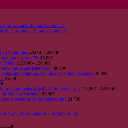
 50 Sichthüllen
40,00
€
–
48,00
€
nterlegnoten, aus Filz
12,80
€
t Trolley
115,00
€
–
136,00
€
horn- und Alpenfichtenholz
780,00
€
tentasche, hellgrauer Filz mit aufwändiger Stickerei
29,80
€
as
85,00
€
0
€
Klemmhalter Musifix® für Tischharfen
123,00
€
–
149,00
€
 für den Harfenständer
89,00
€
iße, angenehme Harfenbeleuchtung
24,70
€
usel