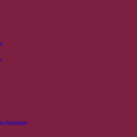
n
ne Begleittöne