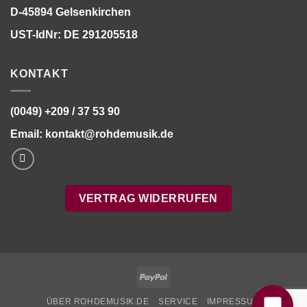
D-45894 Gelsenkirchen
UST-IdNr: DE 291205518
KONTAKT
(0049) +209 / 37 53 90
Email:
kontakt@rohdemusik.de
VERTRAG WIDERRUFEN
Bitte stimmen Sie vorher der
Datenschutzerklärung
zu.
PayPal
ÜBER ROHDEMUSIK.DE
SERVICE
IMPRESSUM