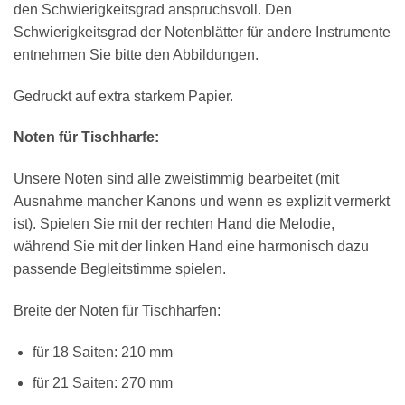
den Schwierigkeitsgrad anspruchsvoll. Den
Schwierigkeitsgrad der Notenblätter für andere Instrumente
entnehmen Sie bitte den Abbildungen.
Gedruckt auf extra starkem Papier.
Noten für Tischharfe:
×
Chat Support
Unsere Noten sind alle zweistimmig bearbeitet (mit
Ausnahme mancher Kanons und wenn es explizit vermerkt
ist). Spielen Sie mit der rechten Hand die Melodie,
18 SAITEN
21 SAITEN
25 SAITEN
37 SAITEN
während Sie mit der linken Hand eine harmonisch dazu
passende Begleitstimme spielen.
AKKORDZITHER
Breite der Noten für Tischharfen:
für 18 Saiten: 210 mm
für 21 Saiten: 270 mm