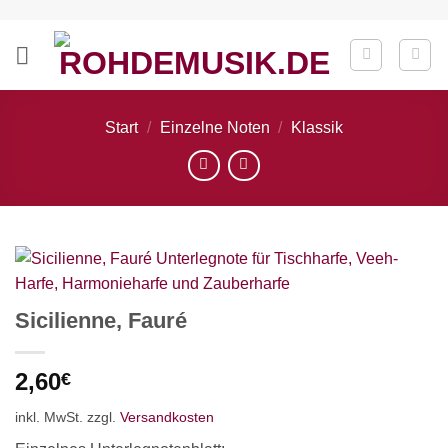
Zum
Inhalt
springen
Start
/
Einzelne Noten
/
Klassik
Sicilienne, Fauré
2,60
€
inkl. MwSt.
zzgl.
Versandkosten